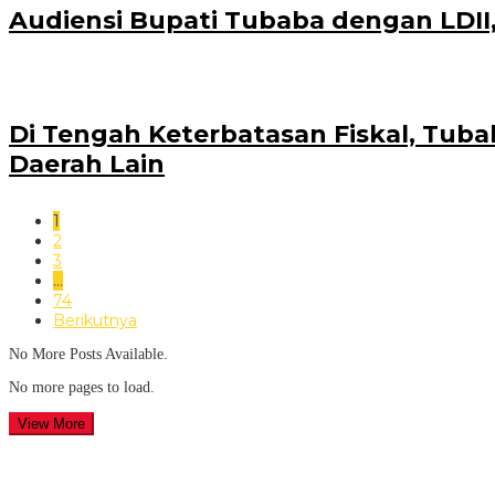
Audiensi Bupati Tubaba dengan LDII,
Di Tengah Keterbatasan Fiskal, Tub
Daerah Lain
1
2
3
…
74
Berikutnya
No More Posts Available.
No more pages to load.
View More