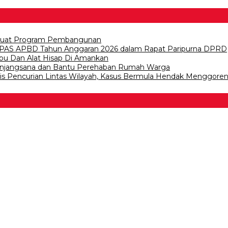
erkuat Program Pembangunan
PAS APBD Tahun Anggaran 2026 dalam Rapat Paripurna DPRD
abu Dan Alat Hisap Di Amankan
n Anjangsana dan Bantu Perehaban Rumah Warga
lis Pencurian Lintas Wilayah, Kasus Bermula Hendak Menggore
 Bawang
 Tulangb…
asDem Mesuji Periode 202…