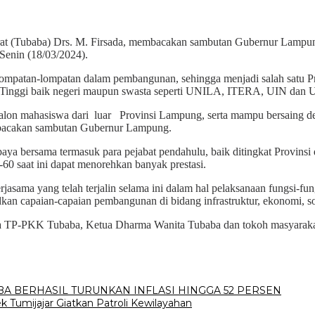
rat (Tubaba) Drs. M. Firsada, membacakan sambutan Gubernur Lampun
enin (18/03/2024).
 lompatan-lompatan dalam pembangunan, sehingga menjadi salah satu Pr
 Tinggi baik negeri maupun swasta seperti UNILA, ITERA, UIN dan 
alon mahasiswa dari luar Provinsi Lampung, serta mampu bersaing deng
embacakan sambutan Gubernur Lampung.
paya bersama termasuk para pejabat pendahulu, baik ditingkat Provinsi
60 saat ini dapat menorehkan banyak prestasi.
asama yang telah terjalin selama ini dalam hal pelaksanaan fungsi-fung
udkan capaian-capaian pembangunan di bidang infrastruktur, ekonomi, 
etua TP-PKK Tubaba, Ketua Dharma Wanita Tubaba dan tokoh masyarakat
BA BERHASIL TURUNKAN INFLASI HINGGA 52 PERSEN
k Tumijajar Giatkan Patroli Kewilayahan