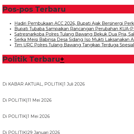
Pos-pos Terbaru
Hadiri Pembukaan ACC 2026, Bupati Ajak Bersinergi P
Bupati Tubaba Sampaikan Rancangan Perubahan KUA-P
Satresnarkoba Polres Tulang Bawang Bekuk Dua Pria, S
Serka Meisi Babinsa Desa Sidang Iso Mukti Laksanaka
Tim URC Polres Tulang Bawang Tangkap Terduga Spesia
Politik Terbaru
+
Bawaslu Tegaskan Sikap Siap Bersinergi Dengan PWI Tulang
Di KABAR AKTUAL, POLITIK
|
1 Juli 2026
Usai Musda, DPD Golkar Tulang Bawang Gelar Rapat Perdana
Di POLITIK
|
11 Mei 2026
M. Aris Pratama Hanan Resmi ‘Nakhodai’ DPD II Partai Golkar
Di POLITIK
|
1 Mei 2026
Herman HN Lantik Budi Yohanda sebagai Ketua DPD Partai N
Di POLITIK
|
29 Januari 2026