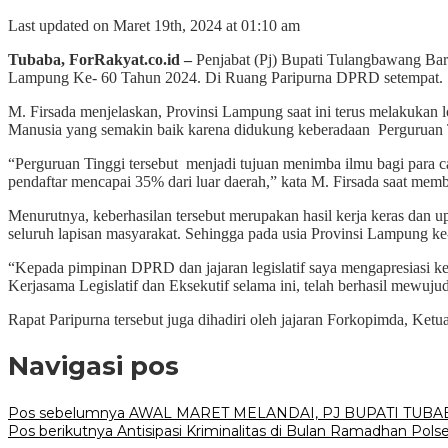
Last updated on Maret 19th, 2024 at 01:10 am
Tubaba, ForRakyat.co.id –
Penjabat (Pj) Bupati Tulangbawang Ba
Lampung Ke- 60 Tahun 2024. Di Ruang Paripurna DPRD setempat. S
M. Firsada menjelaskan, Provinsi Lampung saat ini terus melakukan
Manusia yang semakin baik karena didukung keberadaan Perguruan
“Perguruan Tinggi tersebut menjadi tujuan menimba ilmu bagi para c
pendaftar mencapai 35% dari luar daerah,” kata M. Firsada saat m
Menurutnya, keberhasilan tersebut merupakan hasil kerja keras dan u
seluruh lapisan masyarakat. Sehingga pada usia Provinsi Lampung ke-
“Kepada pimpinan DPRD dan jajaran legislatif saya mengapresiasi kerj
Kerjasama Legislatif dan Eksekutif selama ini, telah berhasil mewuj
Rapat Paripurna tersebut juga dihadiri oleh jajaran Forkopimda, K
Navigasi pos
Pos sebelumnya
AWAL MARET MELANDAI, PJ BUPATI TUBA
Pos berikutnya
Antisipasi Kriminalitas di Bulan Ramadhan Polse