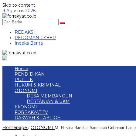
Skip to content
9 Agustus 2026
REDAKSI
PEDOMAN CYBER
Indeks Berita
Home
PENDIDIKAN
POLITIK
HUKUM & KRIMINAL
OTONOMI
DESA MEMBANGUN
PERTANIAN & UKM
EKONOMI
FORRAKYAT TV
DAKWAH & TABLIGH
Homepage
OTONOMI
/
M. Firsada Bacakan Sambutan Gubernur Lamp