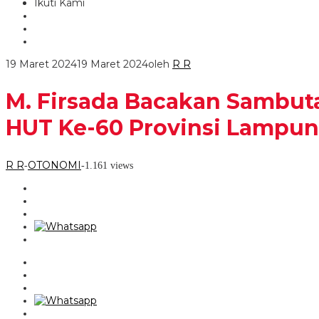
Ikuti Kami
19 Maret 2024
19 Maret 2024
oleh
R R
M. Firsada Bacakan Sambut
HUT Ke-60 Provinsi Lampu
R R
OTONOMI
-
-
1.161 views