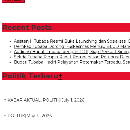
Recent Posts
Asisten II Tubaba Resmi Buka Launching dan Sosialisasi
Pemkab Tubaba Dorong Puskesmas Menuju BLUD Mand
Audiensi Bupati Tubaba dengan LDII, Siap Perkuat Siner
Sekda Tubaba Pimpin Rapat Pembahasan Retribusi Daerah
Bupati Tubaba Hadiri Pelayanan Peternakan Terpadu, Ser
Politik Terbaru
+
Bawaslu Tegaskan Sikap Siap Bersinergi Dengan PWI Tulang
In KABAR AKTUAL, POLITIK
|
July 1, 2026
Usai Musda, DPD Golkar Tulang Bawang Gelar Rapat Perdana
In POLITIK
|
May 11, 2026
M. Aris Pratama Hanan Resmi ‘Nakhodai’ DPD II Partai Golkar