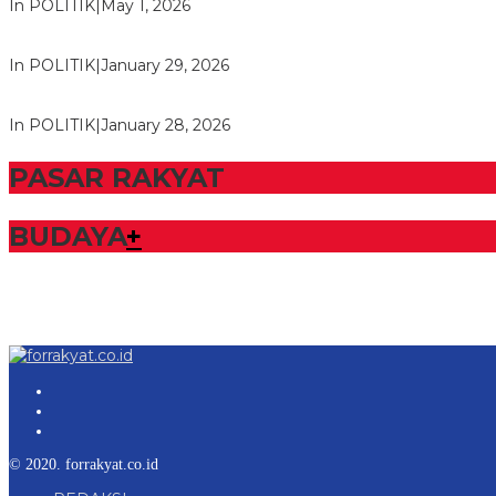
In POLITIK
|
May 1, 2026
Herman HN Lantik Budi Yohanda sebagai Ketua DPD Partai N
In POLITIK
|
January 29, 2026
Bupati Tubaba Hadiri Pelantikan Pengurus DPD dan DPC Par
In POLITIK
|
January 28, 2026
PASAR RAKYAT
BUDAYA
+
© 2020. forrakyat.co.id