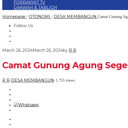
FORRAKYAT TV
DAKWAH & TABLIGH
Homepage
OTONOMI
DESA MEMBANGUN
/
/
Camat Gunung Agu
Follow Us
March 26, 2024
March 26, 2024
by
R R
Camat Gunung Agung Segera
R R
DESA MEMBANGUN
-
-
1,755 views