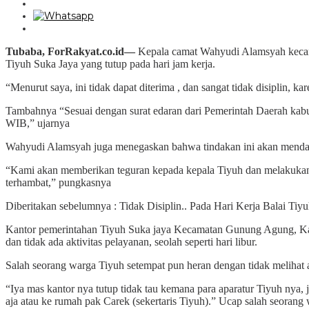
Tubaba, ForRakyat.co.id—
Kepala camat Wahyudi Alamsyah keca
Tiyuh Suka Jaya yang tutup pada hari jam kerja.
“Menurut saya, ini tidak dapat diterima , dan sangat tidak disiplin, 
Tambahnya “Sesuai dengan surat edaran dari Pemerintah Daerah kabup
WIB,” ujarnya
Wahyudi Alamsyah juga menegaskan bahwa tindakan ini akan mendap
“Kami akan memberikan teguran kepada kepala Tiyuh dan melakukan ko
terhambat,” pungkasnya
Diberitakan sebelumnya : Tidak Disiplin.. Pada Hari Kerja Balai Tiy
Kantor pemerintahan Tiyuh Suka jaya Kecamatan Gunung Agung, Kabupa
dan tidak ada aktivitas pelayanan, seolah seperti hari libur.
Salah seorang warga Tiyuh setempat pun heran dengan tidak melihat ad
“Iya mas kantor nya tutup tidak tau kemana para aparatur Tiyuh nya, j
aja atau ke rumah pak Carek (sekertaris Tiyuh).” Ucap salah seorang