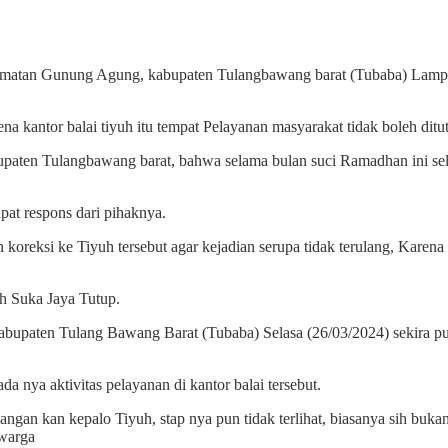
matan Gunung Agung, kabupaten Tulangbawang barat (Tubaba) Lamp
karena kantor balai tiyuh itu tempat Pelayanan masyarakat tidak boleh d
aten Tulangbawang barat, bahwa selama bulan suci Ramadhan ini selain
at respons dari pihaknya.
reksi ke Tiyuh tersebut agar kejadian serupa tidak terulang, Karena
uh Suka Jaya Tutup.
ten Tulang Bawang Barat (Tubaba) Selasa (26/03/2024) sekira pukul 09
a nya aktivitas pelayanan di kantor balai tersebut.
angan kan kepalo Tiyuh, stap nya pun tidak terlihat, biasanya sih bukan
 warga