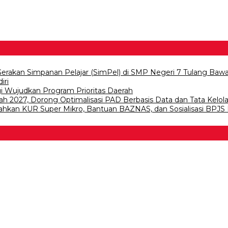
 Gerakan Simpanan Pelajar (SimPel) di SMP Negeri 7 Tulang Baw
iri
gi Wujudkan Program Prioritas Daerah
 2027, Dorong Optimalisasi PAD Berbasis Data dan Tata Kelol
ahkan KUR Super Mikro, Bantuan BAZNAS, dan Sosialisasi BPJS K
 Bawang
 Tulangb…