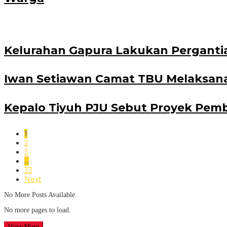
Kelurahan Gapura Lakukan Perganti
Iwan Setiawan Camat TBU Melaksan
Kepalo Tiyuh PJU Sebut Proyek Pemb
1
2
3
…
33
Next
No More Posts Available.
No more pages to load.
View More