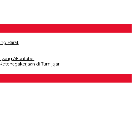
ang Barat
a yang Akuntabel
etenagakerjaan di Tumijajar