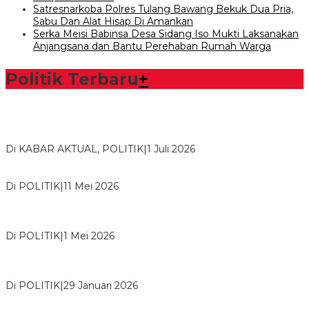
Satresnarkoba Polres Tulang Bawang Bekuk Dua Pria,
Sabu Dan Alat Hisap Di Amankan
Serka Meisi Babinsa Desa Sidang Iso Mukti Laksanakan
Anjangsana dan Bantu Perehaban Rumah Warga
Politik Terbaru
+
Bawaslu Tegaskan Sikap Siap Bersinergi Dengan PWI Tulang
Bawang
Di KABAR AKTUAL, POLITIK
|
1 Juli 2026
Usai Musda, DPD Golkar Tulang Bawang Gelar Rapat Perdana
Di POLITIK
|
11 Mei 2026
M. Aris Pratama Hanan Resmi ‘Nakhodai’ DPD II Partai Golkar
Tulangb…
Di POLITIK
|
1 Mei 2026
Herman HN Lantik Budi Yohanda sebagai Ketua DPD Partai
NasDem Mesuji Periode 202…
Di POLITIK
|
29 Januari 2026