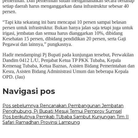
pemerintah. Dan pemerintah sudah mengamanatkan secara bertahap
setiap daerah harus menganggarkan dana infrastruktur sebesar 40
persen.
“Tapi kita sekarang ini baru mencapai 10 persen sampai belasan
persen untuk infrastruktur. Bukan hanya jalan saja tetapi juga untuk
irigasi, jembatan dan semua harus dianggarkan 10%, dibidang
Kesehatan 15 persen, dibidang pendidikan 20 persen, serta Gaji
Pegawai dan lainnya,” pungkasnya.
Hadir mendampingi Pj Bupati pada kunjungan tersebut, Perwakilan
Dandim 0412 L/U, Penjabat Ketua TP PKK Tubaba, Kepala
Kemenag Tubaba, Ketua Baznas, Asisten Bidang Pemerintahan dan
Kesra, Asisten Bidang Administrasi Umum dan beberapa Kepala
OPD. (Jau)
Navigasi pos
Pos sebelumnya
Rencanakan Pembangunan Jembatan
Penghubung, Pj Bupati Mesuji Temui Pemprov Sumsel
Pos berikutnya
Pemkab TUbaba Sambut Kunjungan Tim II
Safari Ramadhan Provinsi Lampung