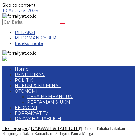
Skip to content
10 Agustus 2026
REDAKSI
PEDOMAN CYBER
Indeks Berita
Home
PENDIDIKAN
POLITIK
HUKUM & KRIMINAL
OTONOMI
DESA MEMBANGUN
PERTANIAN & UKM
EKONOMI
FORRAKYAT TV
DAKWAH & TABLIGH
Homepage
DAKWAH & TABLIGH
/
Pj Bupati Tubaba Lakukan
Kunjungan Safari Ramadhan Di Tiyuh Panca Marga