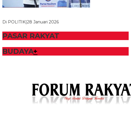
Bupati Tubaba Hadiri Pelantikan Pengurus DPD dan DPC
Partai NasDem Kabupaten Tul…
Di POLITIK
|
28 Januari 2026
PASAR RAKYAT
BUDAYA
+