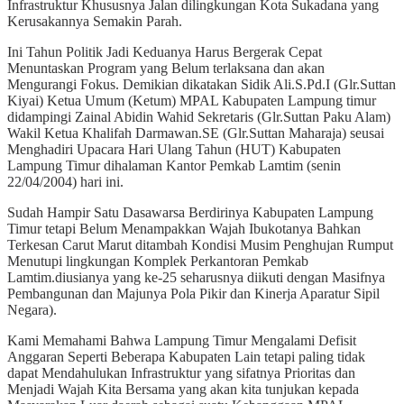
Infrastruktur Khususnya Jalan dilingkungan Kota Sukadana yang
Kerusakannya Semakin Parah.
Ini Tahun Politik Jadi Keduanya Harus Bergerak Cepat
Menuntaskan Program yang Belum terlaksana dan akan
Mengurangi Fokus. Demikian dikatakan Sidik Ali.S.Pd.I (Glr.Suttan
Kiyai) Ketua Umum (Ketum) MPAL Kabupaten Lampung timur
didampingi Zainal Abidin Wahid Sekretaris (Glr.Suttan Paku Alam)
Wakil Ketua Khalifah Darmawan.SE (Glr.Suttan Maharaja) seusai
Menghadiri Upacara Hari Ulang Tahun (HUT) Kabupaten
Lampung Timur dihalaman Kantor Pemkab Lamtim (senin
22/04/2004) hari ini.
Sudah Hampir Satu Dasawarsa Berdirinya Kabupaten Lampung
Timur tetapi Belum Menampakkan Wajah Ibukotanya Bahkan
Terkesan Carut Marut ditambah Kondisi Musim Penghujan Rumput
Menutupi lingkungan Komplek Perkantoran Pemkab
Lamtim.diusianya yang ke-25 seharusnya diikuti dengan Masifnya
Pembangunan dan Majunya Pola Pikir dan Kinerja Aparatur Sipil
Negara).
Kami Memahami Bahwa Lampung Timur Mengalami Defisit
Anggaran Seperti Beberapa Kabupaten Lain tetapi paling tidak
dapat Mendahulukan Infrastruktur yang sifatnya Prioritas dan
Menjadi Wajah Kita Bersama yang akan kita tunjukan kepada