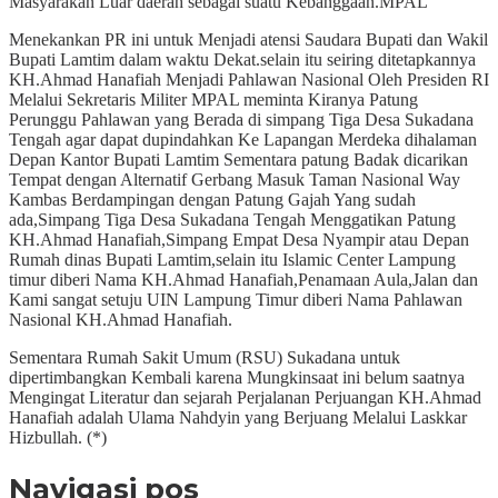
Masyarakan Luar daerah sebagai suatu Kebanggaan.MPAL
Menekankan PR ini untuk Menjadi atensi Saudara Bupati dan Wakil
Bupati Lamtim dalam waktu Dekat.selain itu seiring ditetapkannya
KH.Ahmad Hanafiah Menjadi Pahlawan Nasional Oleh Presiden RI
Melalui Sekretaris Militer MPAL meminta Kiranya Patung
Perunggu Pahlawan yang Berada di simpang Tiga Desa Sukadana
Tengah agar dapat dupindahkan Ke Lapangan Merdeka dihalaman
Depan Kantor Bupati Lamtim Sementara patung Badak dicarikan
Tempat dengan Alternatif Gerbang Masuk Taman Nasional Way
Kambas Berdampingan dengan Patung Gajah Yang sudah
ada,Simpang Tiga Desa Sukadana Tengah Menggatikan Patung
KH.Ahmad Hanafiah,Simpang Empat Desa Nyampir atau Depan
Rumah dinas Bupati Lamtim,selain itu Islamic Center Lampung
timur diberi Nama KH.Ahmad Hanafiah,Penamaan Aula,Jalan dan
Kami sangat setuju UIN Lampung Timur diberi Nama Pahlawan
Nasional KH.Ahmad Hanafiah.
Sementara Rumah Sakit Umum (RSU) Sukadana untuk
dipertimbangkan Kembali karena Mungkinsaat ini belum saatnya
Mengingat Literatur dan sejarah Perjalanan Perjuangan KH.Ahmad
Hanafiah adalah Ulama Nahdyin yang Berjuang Melalui Laskkar
Hizbullah. (*)
Navigasi pos