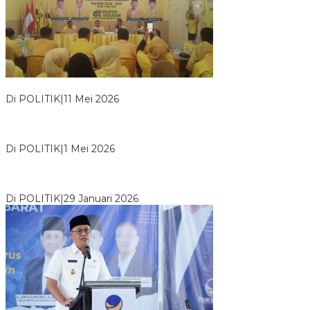
Usai Musda, DPD Golkar Tulang Bawang Gelar Rapat Perdana
Di POLITIK
|
11 Mei 2026
M. Aris Pratama Hanan Resmi ‘Nakhodai’ DPD II Partai Golkar
Tulangb…
Di POLITIK
|
1 Mei 2026
Herman HN Lantik Budi Yohanda sebagai Ketua DPD Partai
NasDem Mesuji Periode 202…
Di POLITIK
|
29 Januari 2026