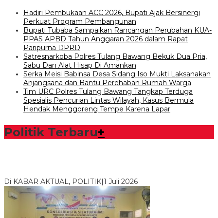
Hadiri Pembukaan ACC 2026, Bupati Ajak Bersinergi
Perkuat Program Pembangunan
Bupati Tubaba Sampaikan Rancangan Perubahan KUA-
PPAS APBD Tahun Anggaran 2026 dalam Rapat
Paripurna DPRD
Satresnarkoba Polres Tulang Bawang Bekuk Dua Pria,
Sabu Dan Alat Hisap Di Amankan
Serka Meisi Babinsa Desa Sidang Iso Mukti Laksanakan
Anjangsana dan Bantu Perehaban Rumah Warga
Tim URC Polres Tulang Bawang Tangkap Terduga
Spesialis Pencurian Lintas Wilayah, Kasus Bermula
Hendak Menggoreng Tempe Karena Lapar
Politik Terbaru
+
Bawaslu Tegaskan Sikap Siap Bersinergi Dengan PWI Tulang
Bawang
Di KABAR AKTUAL, POLITIK
|
1 Juli 2026