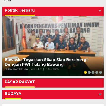
Politik Terbaru
+
Bawaslu Tegaskan Sikap Siap Bersinergi
Dengan PWI Tulang Bawang
Di KABAR AKTUAL, POLITIK
|
1 Juli 2026
PASAR RAKYAT
BUDAYA
+