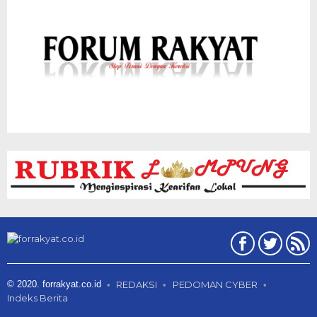
© 2020. forrakyat.co.id
REDAKSI
PEDOMAN CYBER
Indeks Berita