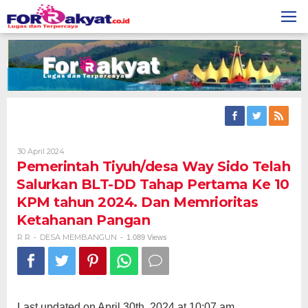
Skip
to
content
Oleh
30 April 2024
R
Pemerintah Tiyuh/desa Way Sido Telah
R
Salurkan BLT-DD Tahap Pertama Ke 10
KPM tahun 2024. Dan Memrioritas
Ketahanan Pangan
R R
DESA MEMBANGUN
-
-
1.089 Views
Last updated on April 30th, 2024 at 10:07 am