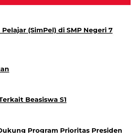
Pelajar (SimPel) di SMP Negeri 7
kan
erkait Beasiswa S1
Dukung Program Prioritas Presiden