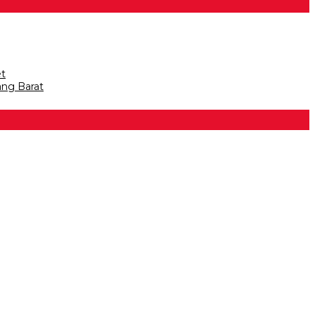
et
ang Barat