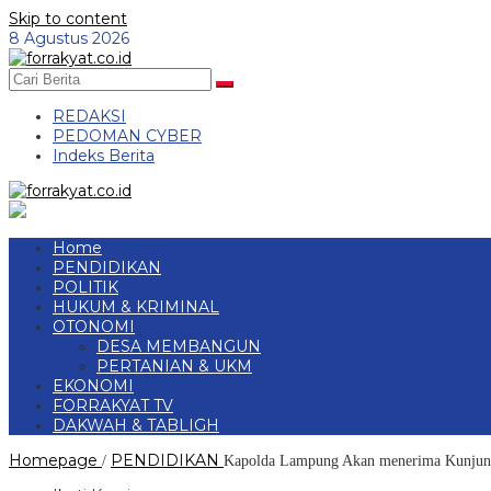
Skip to content
8 Agustus 2026
REDAKSI
PEDOMAN CYBER
Indeks Berita
Home
PENDIDIKAN
POLITIK
HUKUM & KRIMINAL
OTONOMI
DESA MEMBANGUN
PERTANIAN & UKM
EKONOMI
FORRAKYAT TV
DAKWAH & TABLIGH
Homepage
PENDIDIKAN
/
Kapolda Lampung Akan menerima Kun