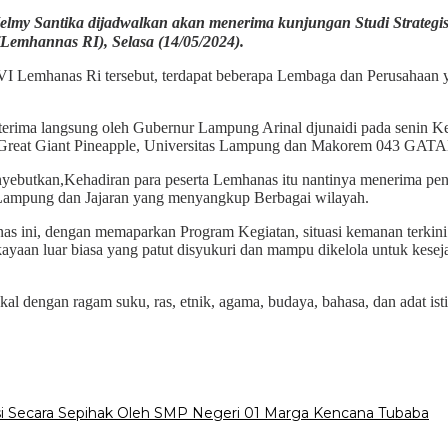
elmy Santika dijadwalkan akan menerima kunjungan Studi Strateg
emhannas RI), Selasa (14/05/2024).
emhanas Ri tersebut, terdapat beberapa Lembaga dan Perusahaan ya
rima langsung oleh Gubernur Lampung Arinal djunaidi pada senin Kem
PT.Great Giant Pineapple, Universitas Lampung dan Makorem 043 GAT
utkan,Kehadiran para peserta Lemhanas itu nantinya menerima penje
a Lampung dan Jajaran yang menyangkup Berbagai wilayah.
as ini, dengan memaparkan Program Kegiatan, situasi kemanan terkin
yaan luar biasa yang patut disyukuri dan mampu dikelola untuk kese
kal dengan ragam suku, ras, etnik, agama, budaya, bahasa, dan adat i
i Secara Sepihak Oleh SMP Negeri 01 Marga Kencana Tubaba