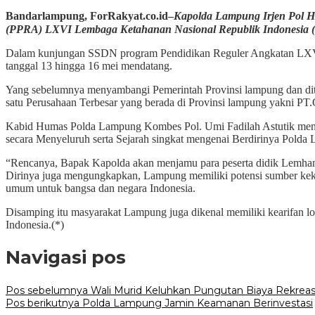
Bandarlampung, ForRakyat.co.id–
Kapolda Lampung Irjen Pol H
(PPRA) LXVI Lembaga Ketahanan Nasional Republik Indonesia (L
Dalam kunjungan SSDN program Pendidikan Reguler Angkatan LXVI L
tanggal 13 hingga 16 mei mendatang.
Yang sebelumnya menyambangi Pemerintah Provinsi lampung dan dite
satu Perusahaan Terbesar yang berada di Provinsi lampung yakni 
Kabid Humas Polda Lampung Kombes Pol. Umi Fadilah Astutik menyeb
secara Menyeluruh serta Sejarah singkat mengenai Berdirinya Pold
“Rencanya, Bapak Kapolda akan menjamu para peserta didik Lemhan
Dirinya juga mengungkapkan, Lampung memiliki potensi sumber keka
umum untuk bangsa dan negara Indonesia.
Disamping itu masyarakat Lampung juga dikenal memiliki kearifan lo
Indonesia.(*)
Navigasi pos
Pos sebelumnya
Wali Murid Keluhkan Pungutan Biaya Rekreas
Pos berikutnya
Polda Lampung Jamin Keamanan Berinvestasi