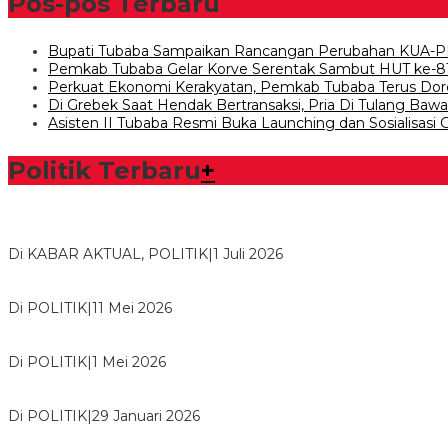
Pos-pos Terbaru
Bupati Tubaba Sampaikan Rancangan Perubahan KUA-P
Pemkab Tubaba Gelar Korve Serentak Sambut HUT ke-8
Perkuat Ekonomi Kerakyatan, Pemkab Tubaba Terus Dor
Di Grebek Saat Hendak Bertransaksi, Pria Di Tulang Ba
Asisten II Tubaba Resmi Buka Launching dan Sosialisasi
Politik Terbaru
+
Bawaslu Tegaskan Sikap Siap Bersinergi Dengan PWI Tulang
Di KABAR AKTUAL, POLITIK
|
1 Juli 2026
Usai Musda, DPD Golkar Tulang Bawang Gelar Rapat Perdana
Di POLITIK
|
11 Mei 2026
M. Aris Pratama Hanan Resmi ‘Nakhodai’ DPD II Partai Golkar
Di POLITIK
|
1 Mei 2026
Herman HN Lantik Budi Yohanda sebagai Ketua DPD Partai N
Di POLITIK
|
29 Januari 2026