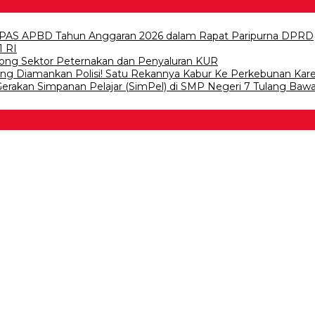
PAS APBD Tahun Anggaran 2026 dalam Rapat Paripurna DPRD
1 RI
ong Sektor Peternakan dan Penyaluran KUR
wang Diamankan Polisi! Satu Rekannya Kabur Ke Perkebunan Kar
 Gerakan Simpanan Pelajar (SimPel) di SMP Negeri 7 Tulang Baw
 Bawang
 Tulangb…
asDem Mesuji Periode 202…