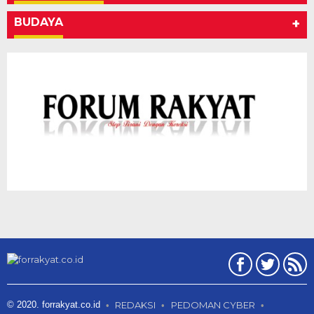
BUDAYA
+
© 2020. forrakyat.co.id
REDAKSI
PEDOMAN CYBER