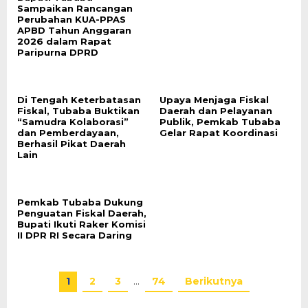
Sampaikan Rancangan
Perubahan KUA-PPAS
APBD Tahun Anggaran
2026 dalam Rapat
Paripurna DPRD
Di Tengah Keterbatasan
Upaya Menjaga Fiskal
Fiskal, Tubaba Buktikan
Daerah dan Pelayanan
“Samudra Kolaborasi”
Publik, Pemkab Tubaba
dan Pemberdayaan,
Gelar Rapat Koordinasi
Berhasil Pikat Daerah
Lain
Pemkab Tubaba Dukung
Penguatan Fiskal Daerah,
Bupati Ikuti Raker Komisi
II DPR RI Secara Daring
1
2
3
…
74
Berikutnya