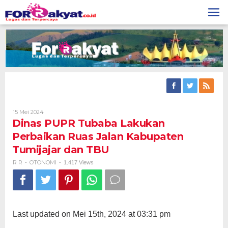
Skip
to
content
Oleh
15 Mei 2024
R
Dinas PUPR Tubaba Lakukan
R
Perbaikan Ruas Jalan Kabupaten
Tumijajar dan TBU
R R
OTONOMI
-
-
1.417 Views
Last updated on Mei 15th, 2024 at 03:31 pm