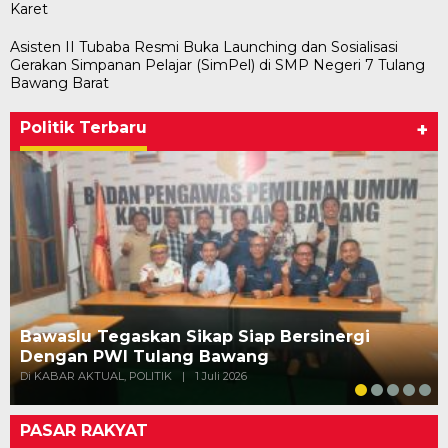
Karet
Asisten II Tubaba Resmi Buka Launching dan Sosialisasi
Gerakan Simpanan Pelajar (SimPel) di SMP Negeri 7 Tulang
Bawang Barat
Politik Terbaru
+
Bawaslu Tegaskan Sikap Siap Bersinergi
Dengan PWI Tulang Bawang
Di KABAR AKTUAL, POLITIK
|
1 Juli 2026
PASAR RAKYAT