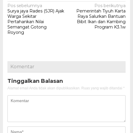
Navigasi
Pos sebelumnya
Pos berikutnya
Surya jaya Rades (SJR) Ajak
Pemerintah Tiyuh Karta
pos
Warga Sekitar
Raya Salurkan Bantuan
Pertahankan Nilai
Bibit Ikan dan Kambing
Semangat Gotong
Program K3.1w
Royong
Komentar
Tinggalkan Balasan
Alamat email Anda tidak akan dipublikasikan.
Ruas yang wajib ditandai
*