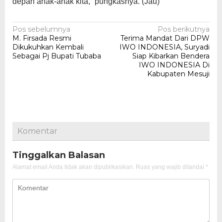
depan anak-anak kita,” pungkasnya. (Jau)
Navigasi
Pos sebelumnya
Pos berikutnya
M. Firsada Resmi
Terima Mandat Dari DPW
pos
Dikukuhkan Kembali
IWO INDONESIA, Suryadi
Sebagai Pj Bupati Tubaba
Siap Kibarkan Bendera
IWO INDONESIA Di
Kabupaten Mesuji
Komentar
Tinggalkan Balasan
Alamat email Anda tidak akan dipublikasikan.
Ruas yang wajib ditandai
*