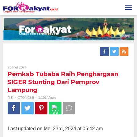
Skip
to
content
Oleh
23 Mei 2024
R
Pemkab Tubaba Raih Penghargaan
R
SIGER Stunting Dari Pemprov
Lampung
R R
OTONOMI
-
-
1.192 Views
Last updated on Mei 23rd, 2024 at 05:42 am