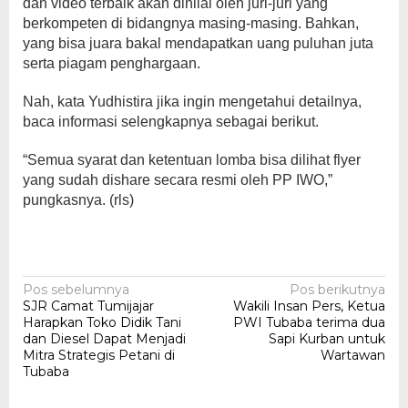
dan video terbaik akan dinilai oleh juri-juri yang
berkompeten di bidangnya masing-masing. Bahkan,
yang bisa juara bakal mendapatkan uang puluhan juta
serta piagam penghargaan.
Nah, kata Yudhistira jika ingin mengetahui detailnya,
baca informasi selengkapnya sebagai berikut.
“Semua syarat dan ketentuan lomba bisa dilihat flyer
yang sudah dishare secara resmi oleh PP IWO,”
pungkasnya. (rls)
Navigasi
Pos sebelumnya
Pos berikutnya
SJR Camat Tumijajar
Wakili Insan Pers, Ketua
pos
Harapkan Toko Didik Tani
PWI Tubaba terima dua
dan Diesel Dapat Menjadi
Sapi Kurban untuk
Mitra Strategis Petani di
Wartawan
Tubaba