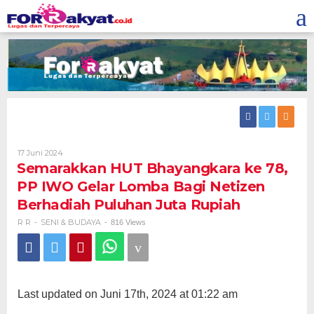
Skip
to
content
Oleh
17 Juni 2024
R
Semarakkan HUT Bhayangkara ke 78,
R
PP IWO Gelar Lomba Bagi Netizen
Berhadiah Puluhan Juta Rupiah
R R
SENI & BUDAYA
-
-
816 Views
Last updated on Juni 17th, 2024 at 01:22 am