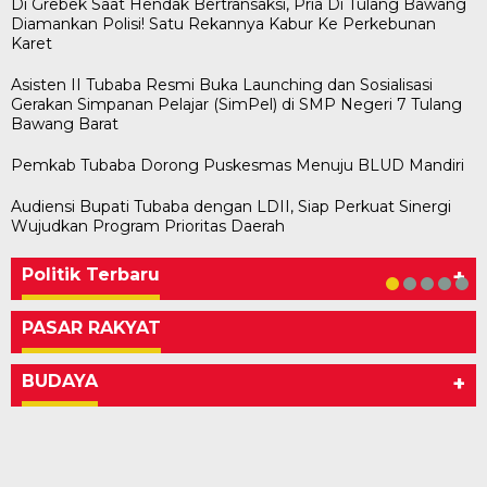
Di Grebek Saat Hendak Bertransaksi, Pria Di Tulang Bawang
Diamankan Polisi! Satu Rekannya Kabur Ke Perkebunan
Karet
Asisten II Tubaba Resmi Buka Launching dan Sosialisasi
Gerakan Simpanan Pelajar (SimPel) di SMP Negeri 7 Tulang
Bawang Barat
Pemkab Tubaba Dorong Puskesmas Menuju BLUD Mandiri
Audiensi Bupati Tubaba dengan LDII, Siap Perkuat Sinergi
Bawaslu Tegaskan Sikap Siap Bersinergi
Usai Musda, DPD Golkar Tulang Bawang Gelar
M. Aris Pratama Hanan Resmi ‘Nakhodai’ DPD II
Herman HN Lantik Budi Yohanda sebagai
Bupati Tubaba Hadiri Pelantikan Pengurus DPD
Wujudkan Program Prioritas Daerah
Dengan PWI Tulang Bawang
Rapat Perdana
Partai Golkar Tulangb…
Ketua DPD Partai NasDem Mesuji Periode 202…
dan DPC Partai NasDem Kabupaten Tul…
Di KABAR AKTUAL, POLITIK
Di POLITIK
Di POLITIK
Di POLITIK
Di POLITIK
|
|
|
|
11 Mei 2026
1 Mei 2026
29 Januari 2026
28 Januari 2026
|
1 Juli 2026
Politik Terbaru
+
PASAR RAKYAT
BUDAYA
+