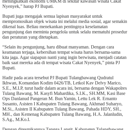
meningkatkan ekonomi UMKM di sekitar kawasan wisata Cakat
Nyenyek,” harap PJ Bupati.
Bupati juga mengajak semua lapisan masyarakat untuk
mempromosikan objek wisata ini melalui media sosial, agar semakin
dikenal luas. Beliau menekankan pentingnya keselamatan
pengunjung dan meminta pengelola untuk selalu mematuhi prosedur
dan peraturan yang ditetapkan.
“Selain itu pengunjung, haru dibuat manyaman. Dengan cara
keamanan terjaga, kebersihan tempat wisata harus bersama-sama
kita jaga. Agar siapapun nanti yang ingin berwisata, menjadi catatan
baik saat mereka ada di tempat wisata Cakat Nyenyek,” pinta PJ
Bupati.
Hadir pada acara tersebut PJ Bupati Tulangbawang Qudratul
Ikhwan, Komandan Kodim 0426/TB, Letkol Kav Delvy Marico,
S.E., M.I.P, turut hadir dalam acara ini, bersama dengan Wakapolres
Tulang Bawang, M. Kasyfi Mahardika, S.I.K., SH.MM, Kasi Base
Ops Danlanud Pangeran M. Bun Yamin, Lettu Lek R. Ernanto
Susanto, Asisten I Kabupaten Tulang Bawang, Akhmad Suharyo,
M.Si., Asisten II Kabupaten Tulang Bawang, Pahada HDY, SH.,
MH., dan Kemenag Kabupaten Tulang Bawang, H.A. Jalanludin,
S.Ag., M.Ko.I.
Dengan diresmikannya Tangga Langit, Kabupaten Tulangbawang