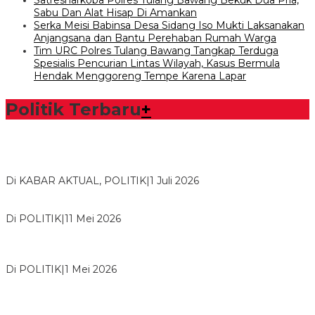
Sabu Dan Alat Hisap Di Amankan
Serka Meisi Babinsa Desa Sidang Iso Mukti Laksanakan
Anjangsana dan Bantu Perehaban Rumah Warga
Tim URC Polres Tulang Bawang Tangkap Terduga
Spesialis Pencurian Lintas Wilayah, Kasus Bermula
Hendak Menggoreng Tempe Karena Lapar
Politik Terbaru
+
Bawaslu Tegaskan Sikap Siap Bersinergi Dengan PWI Tulang
Bawang
Di KABAR AKTUAL, POLITIK
|
1 Juli 2026
Usai Musda, DPD Golkar Tulang Bawang Gelar Rapat Perdana
Di POLITIK
|
11 Mei 2026
M. Aris Pratama Hanan Resmi ‘Nakhodai’ DPD II Partai Golkar
Tulangb…
Di POLITIK
|
1 Mei 2026
Herman HN Lantik Budi Yohanda sebagai Ketua DPD Partai
NasDem Mesuji Periode 202…