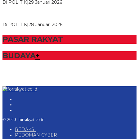
Di POLITIK
|
29 Januari 2026
Bupati Tubaba Hadiri Pelantikan Pengurus DPD dan DPC
Partai NasDem Kabupaten Tul…
Di POLITIK
|
28 Januari 2026
PASAR RAKYAT
BUDAYA
+
© 2020. forrakyat.co.id
REDAKSI
PEDOMAN CYBER