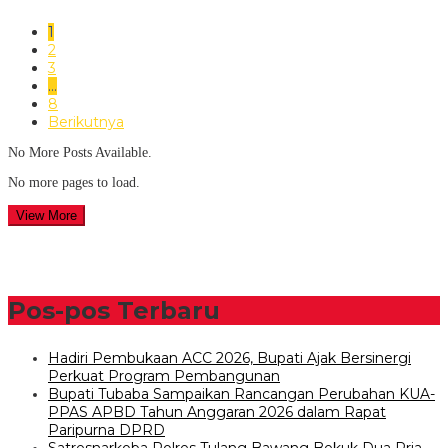
1
2
3
…
8
Berikutnya
No More Posts Available.
No more pages to load.
View More
Pos-pos Terbaru
Hadiri Pembukaan ACC 2026, Bupati Ajak Bersinergi
Perkuat Program Pembangunan
Bupati Tubaba Sampaikan Rancangan Perubahan KUA-
PPAS APBD Tahun Anggaran 2026 dalam Rapat
Paripurna DPRD
Satresnarkoba Polres Tulang Bawang Bekuk Dua Pria,