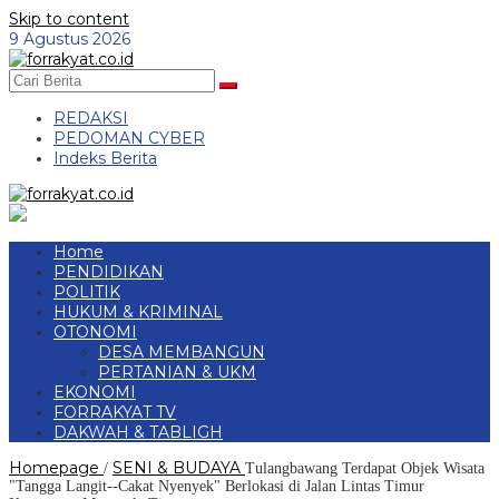
Skip to content
9 Agustus 2026
REDAKSI
PEDOMAN CYBER
Indeks Berita
Home
PENDIDIKAN
POLITIK
HUKUM & KRIMINAL
OTONOMI
DESA MEMBANGUN
PERTANIAN & UKM
EKONOMI
FORRAKYAT TV
DAKWAH & TABLIGH
Homepage
SENI & BUDAYA
/
Tulangbawang Terdapat Objek Wisata
"Tangga Langit--Cakat Nyenyek" Berlokasi di Jalan Lintas Timur