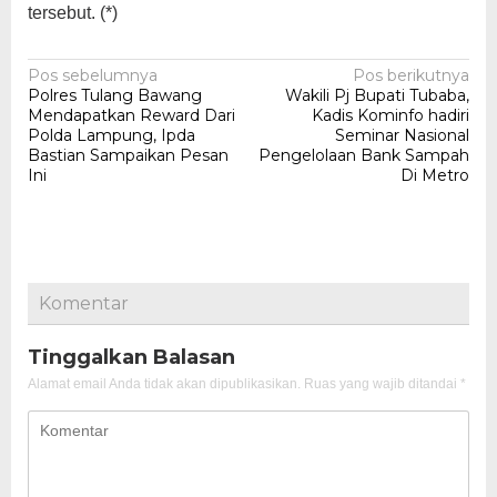
tersebut. (*)
Navigasi
Pos sebelumnya
Pos berikutnya
Polres Tulang Bawang
Wakili Pj Bupati Tubaba,
pos
Mendapatkan Reward Dari
Kadis Kominfo hadiri
Polda Lampung, Ipda
Seminar Nasional
Bastian Sampaikan Pesan
Pengelolaan Bank Sampah
Ini
Di Metro
Komentar
Tinggalkan Balasan
Alamat email Anda tidak akan dipublikasikan.
Ruas yang wajib ditandai
*