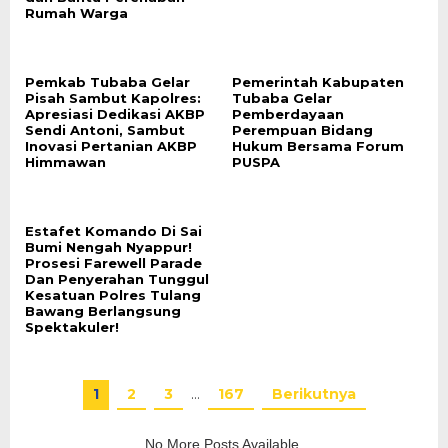
Rumah Warga
Pemkab Tubaba Gelar
Pemerintah Kabupaten
Pisah Sambut Kapolres:
Tubaba Gelar
Apresiasi Dedikasi AKBP
Pemberdayaan
Sendi Antoni, Sambut
Perempuan Bidang
Inovasi Pertanian AKBP
Hukum Bersama Forum
Himmawan
PUSPA
Estafet Komando Di Sai
Bumi Nengah Nyappur!
Prosesi Farewell Parade
Dan Penyerahan Tunggul
Kesatuan Polres Tulang
Bawang Berlangsung
Spektakuler!
1
2
3
…
167
Berikutnya
No More Posts Available.