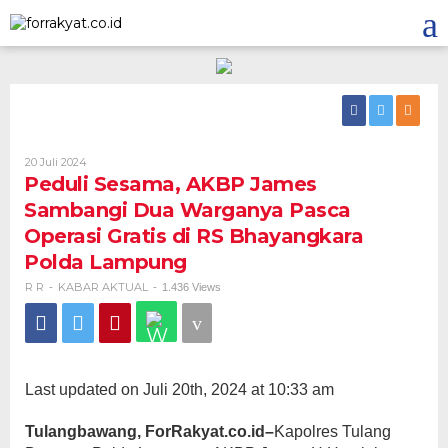
Skip
to
content
Oleh
20 Juli 2024
R
Peduli Sesama, AKBP James
R
Sambangi Dua Warganya Pasca
Operasi Gratis di RS Bhayangkara
Polda Lampung
R R
KABAR AKTUAL
-
-
1.436 Views
Last updated on Juli 20th, 2024 at 10:33 am
Tulangbawang, ForRakyat.co.id–
Kapolres Tulang