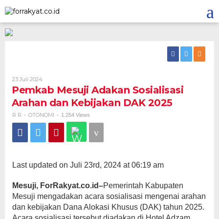
Skip
to
content
Oleh
23 Juli 2024
R
Pemkab Mesuji Adakan Sosialisasi
R
Arahan dan Kebijakan DAK 2025
R R
OTONOMI
-
-
1.254 Views
Last updated on Juli 23rd, 2024 at 06:19 am
Mesuji, ForRakyat.co.id–
Pemerintah Kabupaten
Mesuji mengadakan acara sosialisasi mengenai arahan
dan kebijakan Dana Alokasi Khusus (DAK) tahun 2025.
Acara sosialisasi tersebut diadakan di Hotel Adzam,