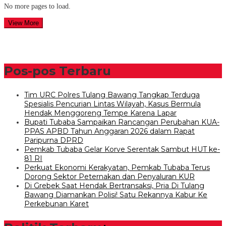
No more pages to load.
View More
Pos-pos Terbaru
Tim URC Polres Tulang Bawang Tangkap Terduga
Spesialis Pencurian Lintas Wilayah, Kasus Bermula
Hendak Menggoreng Tempe Karena Lapar
Bupati Tubaba Sampaikan Rancangan Perubahan KUA-
PPAS APBD Tahun Anggaran 2026 dalam Rapat
Paripurna DPRD
Pemkab Tubaba Gelar Korve Serentak Sambut HUT ke-
81 RI
Perkuat Ekonomi Kerakyatan, Pemkab Tubaba Terus
Dorong Sektor Peternakan dan Penyaluran KUR
Di Grebek Saat Hendak Bertransaksi, Pria Di Tulang
Bawang Diamankan Polisi! Satu Rekannya Kabur Ke
Perkebunan Karet