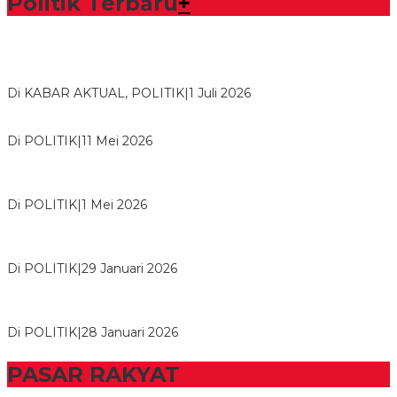
Politik Terbaru
+
Bawaslu Tegaskan Sikap Siap Bersinergi Dengan PWI Tulang
Bawang
Di KABAR AKTUAL, POLITIK
|
1 Juli 2026
Usai Musda, DPD Golkar Tulang Bawang Gelar Rapat Perdana
Di POLITIK
|
11 Mei 2026
M. Aris Pratama Hanan Resmi ‘Nakhodai’ DPD II Partai Golkar
Tulangb…
Di POLITIK
|
1 Mei 2026
Herman HN Lantik Budi Yohanda sebagai Ketua DPD Partai
NasDem Mesuji Periode 202…
Di POLITIK
|
29 Januari 2026
Bupati Tubaba Hadiri Pelantikan Pengurus DPD dan DPC
Partai NasDem Kabupaten Tul…
Di POLITIK
|
28 Januari 2026
PASAR RAKYAT