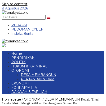
Skip to content
8 Agustus 2026
REDAKSI
PEDOMAN CYBER
Indeks Berita
Home
PENDIDIKAN
POLITIK
HUKUM & KRIMINAL
OTONOMI
DESA MEMBANGUN
PERTANIAN & UKM
EKONOMI
FORRAKYAT TV
DAKWAH & TABLIGH
Homepage
OTONOMI
DESA MEMBANGUN
/
/
Kepalo Tiyuh
Candra Mukti Mengklarifikasi Pembangunan Sumur Bor