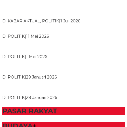
Bawaslu Tegaskan Sikap Siap Bersinergi Dengan PWI Tulang
Bawang
Di KABAR AKTUAL, POLITIK
|
1 Juli 2026
Usai Musda, DPD Golkar Tulang Bawang Gelar Rapat Perdana
Di POLITIK
|
11 Mei 2026
M. Aris Pratama Hanan Resmi ‘Nakhodai’ DPD II Partai Golkar
Tulangb…
Di POLITIK
|
1 Mei 2026
Herman HN Lantik Budi Yohanda sebagai Ketua DPD Partai
NasDem Mesuji Periode 202…
Di POLITIK
|
29 Januari 2026
Bupati Tubaba Hadiri Pelantikan Pengurus DPD dan DPC
Partai NasDem Kabupaten Tul…
Di POLITIK
|
28 Januari 2026
PASAR RAKYAT
BUDAYA
+