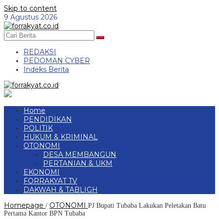
Skip to content
9 Agustus 2026
REDAKSI
PEDOMAN CYBER
Indeks Berita
Home
PENDIDIKAN
POLITIK
HUKUM & KRIMINAL
OTONOMI
DESA MEMBANGUN
PERTANIAN & UKM
EKONOMI
FORRAKYAT TV
DAKWAH & TABLIGH
Homepage
OTONOMI
/
PJ Bupati Tubaba Lakukan Peletakan Batu
Pertama Kantor BPN Tubaba