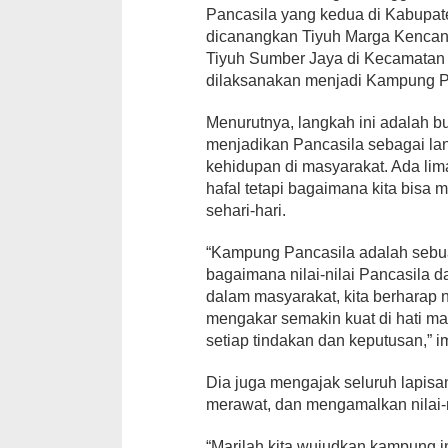
Pancasila yang kedua di Kabupat
dicanangkan Tiyuh Marga Kencan
Tiyuh Sumber Jaya di Kecamatan 
dilaksanakan menjadi Kampung Pan
Menurutnya, langkah ini adalah 
menjadikan Pancasila sebagai l
kehidupan di masyarakat. Ada lim
hafal tetapi bagaimana kita bis
sehari-hari.
“Kampung Pancasila adalah seb
bagaimana nilai-nilai Pancasila d
dalam masyarakat, kita berharap n
mengakar semakin kuat di hati m
setiap tindakan dan keputusan,” 
Dia juga mengajak seluruh lapis
merawat, dan mengamalkan nilai-n
“Marilah kita wujudkan kampung i