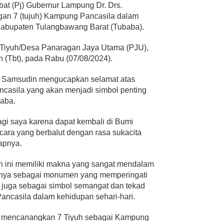
at (Pj) Gubernur Lampung Dr. Drs.
n 7 (tujuh) Kampung Pancasila dalam
Kabupaten Tulangbawang Barat (Tubaba).
i Tiyuh/Desa Panaragan Jaya Utama (PJU),
(Tbt), pada Rabu (07/08/2024).
r Samsudin mengucapkan selamat atas
casila yang akan menjadi simbol penting
baba.
gi saya karena dapat kembali di Bumi
ra yang berbalut dengan rasa sukacita
apnya.
 ini memiliki makna yang sangat mendalam
hanya sebagai monumen yang memperingati
pi juga sebagai simbol semangat dan tekad
 Pancasila dalam kehidupan sehari-hari.
ta mencanangkan 7 Tiyuh sebagai Kampung