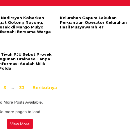
Nadirsyah Kobarkan
Kelurahan Gapura Lakukan
gat Gotong Royong,
Pergantian Operator Kelurahan
Rusak di Margo Mulyo
Hasil Musyawarah RT
Dibenahi Bersama Warga
 Tiyuh PJU Sebut Proyek
gunan Drainase Tanpa
nformasi Adalah Milik
Polda
3
…
33
Berikutnya
o More Posts Available.
No more pages to load.
View More