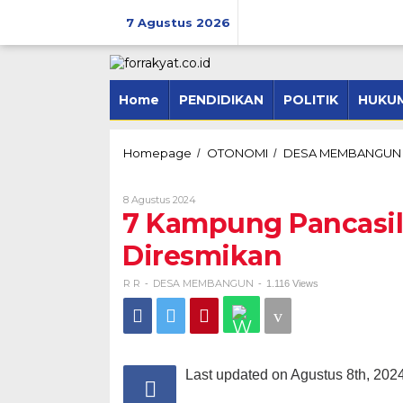
Skip
to
7 Agustus 2026
content
Home
PENDIDIKAN
POLITIK
HUKUM
Homepage
OTONOMI
DESA MEMBANGUN
/
/
Oleh
8 Agustus 2024
R
7 Kampung Pancasil
R
Diresmikan
R R
DESA MEMBANGUN
-
-
1.116 Views
Last updated on Agustus 8th, 202