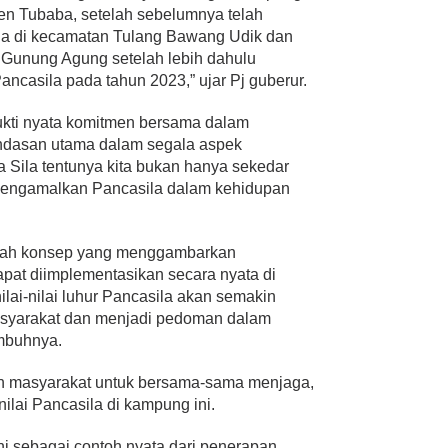
en Tubaba, setelah sebelumnya telah
a di kecamatan Tulang Bawang Udik dan
Gunung Agung setelah lebih dahulu
casila pada tahun 2023,” ujar Pj guberur.
bukti nyata komitmen bersama dalam
andasan utama dalam segala aspek
a Sila tentunya kita bukan hanya sekedar
a mengamalkan Pancasila dalam kehidupan
uah konsep yang menggambarkan
apat diimplementasikan secara nyata di
ilai-nilai luhur Pancasila akan semakin
asyarakat dan menjadi pedoman dalam
imbuhnya.
an masyarakat untuk bersama-sama menjaga,
ilai Pancasila di kampung ini.
ni sebagai contoh nyata dari penerapan