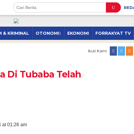
RED
 & KRIMINAL
OTONOMI
EKONOMI
FORRAKYAT TV
7
Ikuti Kami
Kampung
Pancasila
Di
a Di Tubaba Telah
Tubaba
Telah
Diresmikan
4 at 01:26 am