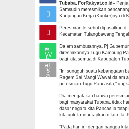
Tubaba, ForRakyat.co.id–
Penjab
Samsudin meresmikan pencananga
Kunjungan Kerja (Kunker)nya di 
Peresmian tersebut dipusatkan d
Kecamatan Tulangbawang Tengah 
Dalam sambutannya, Pj Gubernu
diresmikannya Tugu Kampung Pan
bagi kita semua di Kabupaten Tu
“Ini sungguh suatu kebanggaan ba
Ragem Sai Mangi Wawai dalam aca
peresmian Tugu Pancasila,” ungk
Dia mengatakan bahwa peresmian
bagi masyarakat Tubaba, tidak 
dasar negara kita Pancasila teta
kita untuk menerapkan nilai-nilai
“Pada hari ini dengan bangga ki