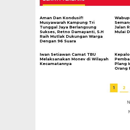
Aman Dan Kondusif!
Wabup 
Musyawarah Kampung Tri
Seman
Tunggal Jaya Berlangsung
Jalan 
Sukses, Retno Damayanti, S.H
Mulai 
Raih Mutlak Dukungan Warga
Dengan 96 Suara
Iwan Setiawan Camat TBU
Kepalo
Melaksanakan Monev di Wilayah
Pemban
Kecamatannya
Plang I
Orang 
1
2
N