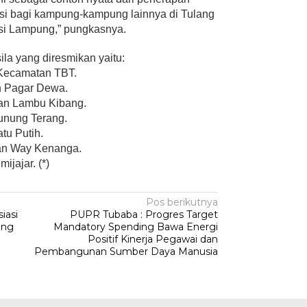
asi bagi kampung-kampung lainnya di Tulang
si Lampung,” pungkasnya.
la yang diresmikan yaitu:
 Kecamatan TBT.
n Pagar Dewa.
tan Lambu Kibang.
unung Terang.
tu Putih.
tan Way Kenanga.
jajar. (*)
Pos berikutnya
iasi
PUPR Tubaba : Progres Target
ung
Mandatory Spending Bawa Energi
Positif Kinerja Pegawai dan
Pembangunan Sumber Daya Manusia