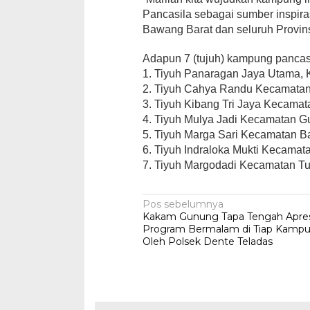
Pancasila sebagai sumber inspir
Bawang Barat dan seluruh Provin
Adapun 7 (tujuh) kampung pancasi
1. Tiyuh Panaragan Jaya Utama,
2. Tiyuh Cahya Randu Kecamata
3. Tiyuh Kibang Tri Jaya Kecama
4. Tiyuh Mulya Jadi Kecamatan G
5. Tiyuh Marga Sari Kecamatan Ba
6. Tiyuh Indraloka Mukti Kecama
7. Tiyuh Margodadi Kecamatan Tumi
Navigasi
Pos sebelumnya
Kakam Gunung Tapa Tengah Apres
pos
Program Bermalam di Tiap Kamp
Oleh Polsek Dente Teladas