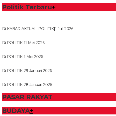
Politik Terbaru
+
Bawaslu Tegaskan Sikap Siap Bersinergi Dengan PWI Tulang
Di KABAR AKTUAL, POLITIK
|
1 Juli 2026
Usai Musda, DPD Golkar Tulang Bawang Gelar Rapat Perdana
Di POLITIK
|
11 Mei 2026
M. Aris Pratama Hanan Resmi ‘Nakhodai’ DPD II Partai Golkar
Di POLITIK
|
1 Mei 2026
Herman HN Lantik Budi Yohanda sebagai Ketua DPD Partai N
Di POLITIK
|
29 Januari 2026
Bupati Tubaba Hadiri Pelantikan Pengurus DPD dan DPC Par
Di POLITIK
|
28 Januari 2026
PASAR RAKYAT
BUDAYA
+