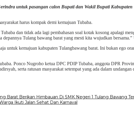
Gerindra untuk pasangan calon Bupati dan Wakil Bupati Kabupate
syarakat harus kompak demi kemajuan Tubaba.
 Tubaba dan tidak ada lagi pembahasan soal kotak kosong apalagi menga
a depannya Tulang bawang barat yang mesti kita wujudkan bersama.”
ja untuk kemajuan kabupaten Tulangbawang barat. Ini bukan ego orang
t Tubaba. Ponco Nugroho ketua DPC PDIP Tubaba, anggota DPR Provi
irsyah, serta ratusan masyarakat setempat yang ada dalam undangan da
wang Barat Berikan Himbauan Di SMK Negeri 1 Tulang Bawang T
arga Ikuti Jalan Sehat Dan Karnaval