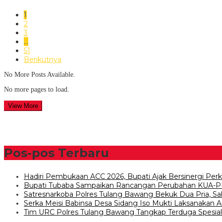
1
2
3
…
51
Berikutnya
No More Posts Available.
No more pages to load.
View More
Pos-pos Terbaru
Hadiri Pembukaan ACC 2026, Bupati Ajak Bersinergi P
Bupati Tubaba Sampaikan Rancangan Perubahan KUA-P
Satresnarkoba Polres Tulang Bawang Bekuk Dua Pria, S
Serka Meisi Babinsa Desa Sidang Iso Mukti Laksanaka
Tim URC Polres Tulang Bawang Tangkap Terduga Spesia