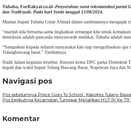
Tubaba, ForRakyat.co.id–
Penyerahan surat rekomendasi partai 
dan Nadirsyah. Pada hari Senin tanggal 12/08/2024.
Mantan bupati Tubaba Umar Ahmad dalam sambutannya mengajak ma
”marilah kita bersama-sama tingkatkan semangat kita untuk kemajuan
demokrasi adalah pancasila musyawarah mufakat, Tubaba adalah mas
“Sampaikan kepada seluruh masyarakat kita siap mengorbankan apa sa
Tulangbawang barat.” Tambahnya
Hadir dalam kegiatan tersebut, Busroni ketua DPC partai Demokra
bupati dan wakil bupati Tulang Bawang Barat, Nopriwan Jaya dan Nad
Navigasi pos
Pos sebelumnya
Police Goes To School : Kapolres Tulang Ba
Pos berikutnya
Kecamatan Tumijajar Meriahkan HUT RI Ke-79 W
Komentar