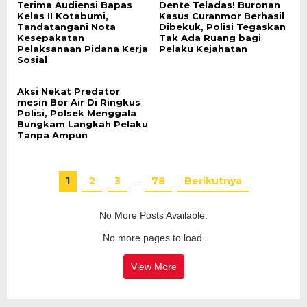
Terima Audiensi Bapas
Dente Teladas! Buronan
Kelas II Kotabumi,
Kasus Curanmor Berhasil
Tandatangani Nota
Dibekuk, Polisi Tegaskan
Kesepakatan
Tak Ada Ruang bagi
Pelaksanaan Pidana Kerja
Pelaku Kejahatan
Sosial
Aksi Nekat Predator
mesin Bor Air Di Ringkus
Polisi, Polsek Menggala
Bungkam Langkah Pelaku
Tanpa Ampun
1
2
3
…
78
Berikutnya
No More Posts Available.
No more pages to load.
View More