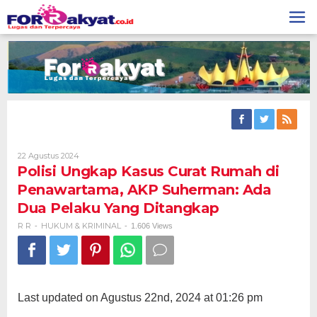
Skip
to
content
Oleh
22 Agustus 2024
R
Polisi Ungkap Kasus Curat Rumah di
R
Penawartama, AKP Suherman: Ada
Dua Pelaku Yang Ditangkap
R R
HUKUM & KRIMINAL
-
-
1.606 Views
Last updated on Agustus 22nd, 2024 at 01:26 pm