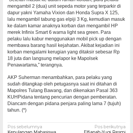
mengambil 2 (dua) unit sepeda motor yang terparkir di
dapur yakni Yamaha Vixion dan Honda Supra X 125,
lalu mengambil tabung gas elpiji 3 Kg, kemudian masuk
ke dalam kamar anaknya korban dan mengambil HP
merek Infinix Smart 6 warna light sea green. Para
pelaku lalu kabur menggunakan mobil pick up dengan
membawa barang hasil kejahatan. Akibat kejadian ini
korban mengalami kerugian yang ditaksir sebesar Rp
18 juta dan langsung melapor ke Mapolsek
Penawartama,” terangnya.
AKP Suherman menambahkan, para pelaku yang
sudah ditangkap oleh petugasnya saat ini ditahan di
Mapolres Tulang Bawang, dan dikenakan Pasal 363
KUHPidana tentang pencurian dengan pemberatan.
Diancam dengan pidana penjara paling lama 7 (tujuh)
tahun. (*)
Navigasi
Pos sebelumnya
Pos berikutnya
Kepulangan Mahasiswa
Elfianah-Yugi Resmi