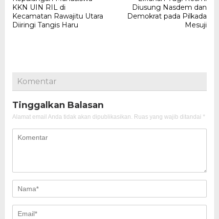
pos
KKN UIN RIL di
Diusung Nasdem dan
Kecamatan Rawajitu Utara
Demokrat pada Pilkada
Diiringi Tangis Haru
Mesuji
Komentar
Tinggalkan Balasan
Alamat email Anda tidak akan dipublikasikan.
Ruas yang wajib ditandai
*