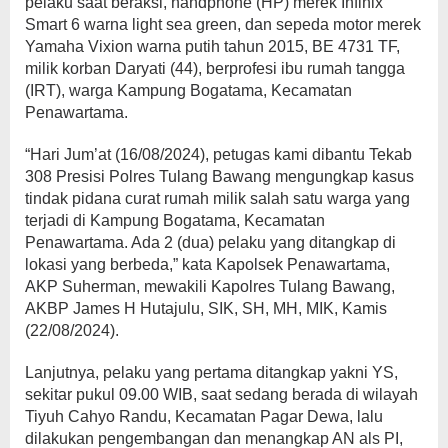
pelaku saat beraksi, handphone (HP) merek Infinix
Smart 6 warna light sea green, dan sepeda motor merek
Yamaha Vixion warna putih tahun 2015, BE 4731 TF,
milik korban Daryati (44), berprofesi ibu rumah tangga
(IRT), warga Kampung Bogatama, Kecamatan
Penawartama.
“Hari Jum’at (16/08/2024), petugas kami dibantu Tekab
308 Presisi Polres Tulang Bawang mengungkap kasus
tindak pidana curat rumah milik salah satu warga yang
terjadi di Kampung Bogatama, Kecamatan
Penawartama. Ada 2 (dua) pelaku yang ditangkap di
lokasi yang berbeda,” kata Kapolsek Penawartama,
AKP Suherman, mewakili Kapolres Tulang Bawang,
AKBP James H Hutajulu, SIK, SH, MH, MIK, Kamis
(22/08/2024).
Lanjutnya, pelaku yang pertama ditangkap yakni YS,
sekitar pukul 09.00 WIB, saat sedang berada di wilayah
Tiyuh Cahyo Randu, Kecamatan Pagar Dewa, lalu
dilakukan pengembangan dan menangkap AN als PI,