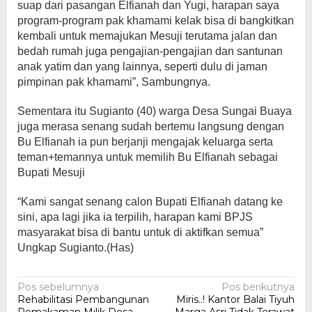
suap dari pasangan Elfianah dan Yugi, harapan saya
program-program pak khamami kelak bisa di bangkitkan
kembali untuk memajukan Mesuji terutama jalan dan
bedah rumah juga pengajian-pengajian dan santunan
anak yatim dan yang lainnya, seperti dulu di jaman
pimpinan pak khamami”, Sambungnya.
Sementara itu Sugianto (40) warga Desa Sungai Buaya
juga merasa senang sudah bertemu langsung dengan
Bu Elfianah ia pun berjanji mengajak keluarga serta
teman+temannya untuk memilih Bu Elfianah sebagai
Bupati Mesuji
“Kami sangat senang calon Bupati Elfianah datang ke
sini, apa lagi jika ia terpilih, harapan kami BPJS
masyarakat bisa di bantu untuk di aktifkan semua”
Ungkap Sugianto.(Has)
Navigasi
Pos sebelumnya
Pos berikutnya
Rehabilitasi Pembangunan
Miris..! Kantor Balai Tiyuh
pos