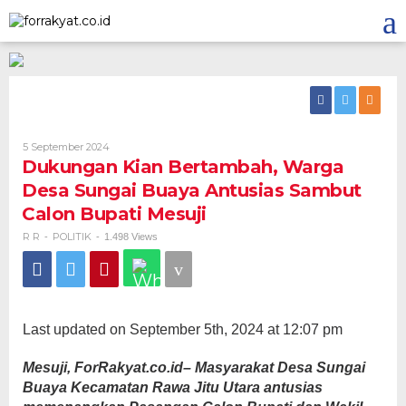
Skip
to
content
5 September 2024
Oleh
R
Dukungan Kian Bertambah, Warga
R
Desa Sungai Buaya Antusias Sambut
Calon Bupati Mesuji
R R
POLITIK
-
-
1.498 Views
Last updated on September 5th, 2024 at 12:07 pm
Mesuji, ForRakyat.co.id– Masyarakat Desa Sungai
Buaya Kecamatan Rawa Jitu Utara antusias