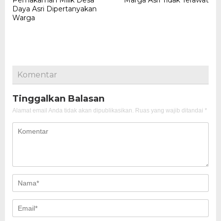
Pemakaman Milik Desa
Marga Asri Tidak Terawat
Daya Asri Dipertanyakan
Warga
Komentar
Tinggalkan Balasan
Alamat email Anda tidak akan dipublikasikan.
Ruas yang wajib ditandai
*