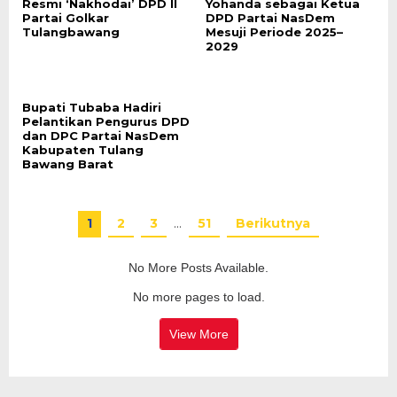
Resmi ‘Nakhodai’ DPD II
Yohanda sebagai Ketua
Partai Golkar
DPD Partai NasDem
Tulangbawang
Mesuji Periode 2025–
2029
Bupati Tubaba Hadiri
Pelantikan Pengurus DPD
dan DPC Partai NasDem
Kabupaten Tulang
Bawang Barat
1
2
3
…
51
Berikutnya
No More Posts Available.
No more pages to load.
View More