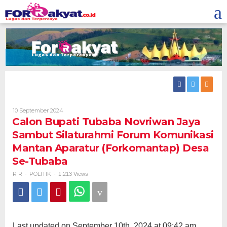
Skip
to
content
Oleh
10 September 2024
R
Calon Bupati Tubaba Novriwan Jaya
R
Sambut Silaturahmi Forum Komunikasi
Mantan Aparatur (Forkomantap) Desa
Se-Tubaba
R R
POLITIK
-
-
1.213 Views
Last updated on September 10th, 2024 at 09:42 am