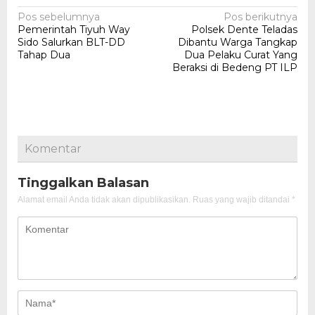
Navigasi
Pos sebelumnya
Pos berikutnya
Pemerintah Tiyuh Way
Polsek Dente Teladas
pos
Sido Salurkan BLT-DD
Dibantu Warga Tangkap
Tahap Dua
Dua Pelaku Curat Yang
Beraksi di Bedeng PT ILP
Komentar
Tinggalkan Balasan
Alamat email Anda tidak akan dipublikasikan.
Ruas yang wajib ditandai
*