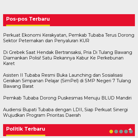
Pos-pos Terbaru
Perkuat Ekonomi Kerakyatan, Pemkab Tubaba Terus Dorong
Sektor Peternakan dan Penyaluran KUR
Di Grebek Saat Hendak Bertransaksi, Pria Di Tulang Bawang
Diamankan Polisi! Satu Rekannya Kabur Ke Perkebunan
Karet
Asisten II Tubaba Resmi Buka Launching dan Sosialisasi
Gerakan Simpanan Pelajar (SimPel) di SMP Negeri 7 Tulang
Bawang Barat
Pemkab Tubaba Dorong Puskesmas Menuju BLUD Mandiri
Audiensi Bupati Tubaba dengan LDII, Siap Perkuat Sinergi
Bawaslu Tegaskan Sikap Siap Bersinergi
Usai Musda, DPD Golkar Tulang Bawang Gelar
M. Aris Pratama Hanan Resmi ‘Nakhodai’ DPD II
Herman HN Lantik Budi Yohanda sebagai
Bupati Tubaba Hadiri Pelantikan Pengurus DPD
Wujudkan Program Prioritas Daerah
Dengan PWI Tulang Bawang
Rapat Perdana
Partai Golkar Tulangb…
Ketua DPD Partai NasDem Mesuji Periode 202…
dan DPC Partai NasDem Kabupaten Tul…
Di KABAR AKTUAL, POLITIK
Di POLITIK
Di POLITIK
Di POLITIK
Di POLITIK
|
|
|
|
11 Mei 2026
1 Mei 2026
29 Januari 2026
28 Januari 2026
|
1 Juli 2026
Politik Terbaru
+