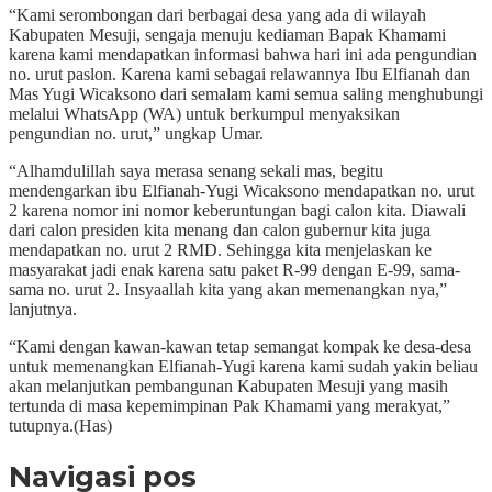
“Kami serombongan dari berbagai desa yang ada di wilayah
Kabupaten Mesuji, sengaja menuju kediaman Bapak Khamami
karena kami mendapatkan informasi bahwa hari ini ada pengundian
no. urut paslon. Karena kami sebagai relawannya Ibu Elfianah dan
Mas Yugi Wicaksono dari semalam kami semua saling menghubungi
melalui WhatsApp (WA) untuk berkumpul menyaksikan
pengundian no. urut,” ungkap Umar.
“Alhamdulillah saya merasa senang sekali mas, begitu
mendengarkan ibu Elfianah-Yugi Wicaksono mendapatkan no. urut
2 karena nomor ini nomor keberuntungan bagi calon kita. Diawali
dari calon presiden kita menang dan calon gubernur kita juga
mendapatkan no. urut 2 RMD. Sehingga kita menjelaskan ke
masyarakat jadi enak karena satu paket R-99 dengan E-99, sama-
sama no. urut 2. Insyaallah kita yang akan memenangkan nya,”
lanjutnya.
“Kami dengan kawan-kawan tetap semangat kompak ke desa-desa
untuk memenangkan Elfianah-Yugi karena kami sudah yakin beliau
akan melanjutkan pembangunan Kabupaten Mesuji yang masih
tertunda di masa kepemimpinan Pak Khamami yang merakyat,”
tutupnya.(Has)
Navigasi pos