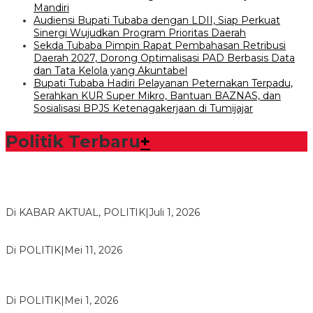
Mandiri
Audiensi Bupati Tubaba dengan LDII, Siap Perkuat
Sinergi Wujudkan Program Prioritas Daerah
Sekda Tubaba Pimpin Rapat Pembahasan Retribusi
Daerah 2027, Dorong Optimalisasi PAD Berbasis Data
dan Tata Kelola yang Akuntabel
Bupati Tubaba Hadiri Pelayanan Peternakan Terpadu,
Serahkan KUR Super Mikro, Bantuan BAZNAS, dan
Sosialisasi BPJS Ketenagakerjaan di Tumijajar
Politik Terbaru
+
Bawaslu Tegaskan Sikap Siap Bersinergi Dengan PWI Tulang
Bawang
Di KABAR AKTUAL, POLITIK
|
Juli 1, 2026
Usai Musda, DPD Golkar Tulang Bawang Gelar Rapat Perdana
Di POLITIK
|
Mei 11, 2026
M. Aris Pratama Hanan Resmi ‘Nakhodai’ DPD II Partai Golkar
Tulangb…
Di POLITIK
|
Mei 1, 2026