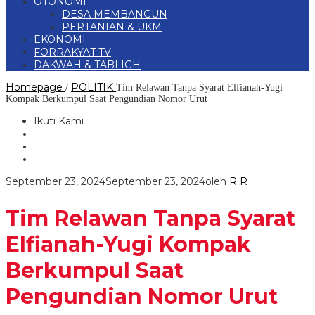
OTONOMI
DESA MEMBANGUN
PERTANIAN & UKM
EKONOMI
FORRAKYAT TV
DAKWAH & TABLIGH
Homepage
POLITIK
/
Tim Relawan Tanpa Syarat Elfianah-Yugi
Kompak Berkumpul Saat Pengundian Nomor Urut
Ikuti Kami
September 23, 2024
September 23, 2024
oleh
R R
Tim Relawan Tanpa Syarat
Elfianah-Yugi Kompak
Berkumpul Saat
Pengundian Nomor Urut