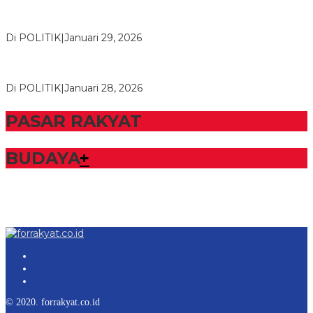
Herman HN Lantik Budi Yohanda sebagai Ketua DPD Partai
NasDem Mesuji Periode 202…
Di POLITIK
|
Januari 29, 2026
Bupati Tubaba Hadiri Pelantikan Pengurus DPD dan DPC
Partai NasDem Kabupaten Tul…
Di POLITIK
|
Januari 28, 2026
PASAR RAKYAT
BUDAYA
+
© 2020. forrakyat.co.id