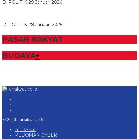
Di POLITIK
|
29 Januari 2026
Bupati Tubaba Hadiri Pelantikan Pengurus DPD dan DPC
Partai NasDem Kabupaten Tul…
Di POLITIK
|
28 Januari 2026
PASAR RAKYAT
BUDAYA
+
© 2020. forrakyat.co.id
REDAKSI
PEDOMAN CYBER