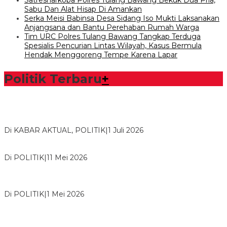
Satresnarkoba Polres Tulang Bawang Bekuk Dua Pria,
Sabu Dan Alat Hisap Di Amankan
Serka Meisi Babinsa Desa Sidang Iso Mukti Laksanakan
Anjangsana dan Bantu Perehaban Rumah Warga
Tim URC Polres Tulang Bawang Tangkap Terduga
Spesialis Pencurian Lintas Wilayah, Kasus Bermula
Hendak Menggoreng Tempe Karena Lapar
Politik Terbaru
+
Bawaslu Tegaskan Sikap Siap Bersinergi Dengan PWI Tulang
Bawang
Di KABAR AKTUAL, POLITIK
|
1 Juli 2026
Usai Musda, DPD Golkar Tulang Bawang Gelar Rapat Perdana
Di POLITIK
|
11 Mei 2026
M. Aris Pratama Hanan Resmi ‘Nakhodai’ DPD II Partai Golkar
Tulangb…
Di POLITIK
|
1 Mei 2026
Herman HN Lantik Budi Yohanda sebagai Ketua DPD Partai
NasDem Mesuji Periode 202…