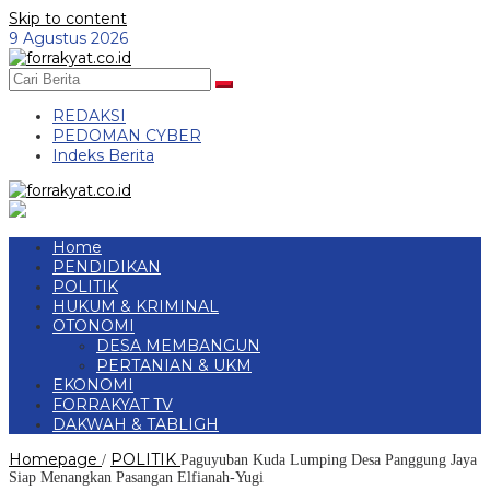
Skip to content
9 Agustus 2026
REDAKSI
PEDOMAN CYBER
Indeks Berita
Home
PENDIDIKAN
POLITIK
HUKUM & KRIMINAL
OTONOMI
DESA MEMBANGUN
PERTANIAN & UKM
EKONOMI
FORRAKYAT TV
DAKWAH & TABLIGH
Homepage
POLITIK
/
Paguyuban Kuda Lumping Desa Panggung Jaya
Siap Menangkan Pasangan Elfianah-Yugi