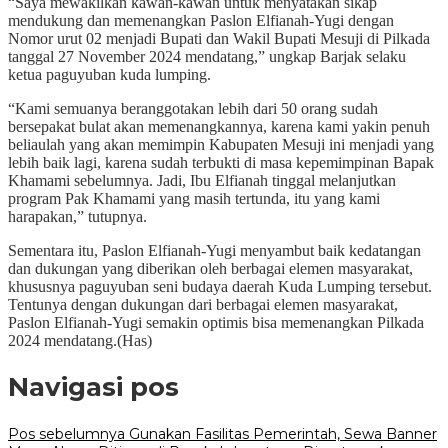
“Saya mewakilkan kawan-kawan untuk menyatakan sikap
mendukung dan memenangkan Paslon Elfianah-Yugi dengan
Nomor urut 02 menjadi Bupati dan Wakil Bupati Mesuji di Pilkada
tanggal 27 November 2024 mendatang,” ungkap Barjak selaku
ketua paguyuban kuda lumping.
“Kami semuanya beranggotakan lebih dari 50 orang sudah
bersepakat bulat akan memenangkannya, karena kami yakin penuh
beliaulah yang akan memimpin Kabupaten Mesuji ini menjadi yang
lebih baik lagi, karena sudah terbukti di masa kepemimpinan Bapak
Khamami sebelumnya. Jadi, Ibu Elfianah tinggal melanjutkan
program Pak Khamami yang masih tertunda, itu yang kami
harapakan,” tutupnya.
Sementara itu, Paslon Elfianah-Yugi menyambut baik kedatangan
dan dukungan yang diberikan oleh berbagai elemen masyarakat,
khususnya paguyuban seni budaya daerah Kuda Lumping tersebut.
Tentunya dengan dukungan dari berbagai elemen masyarakat,
Paslon Elfianah-Yugi semakin optimis bisa memenangkan Pilkada
2024 mendatang.(Has)
Navigasi pos
Pos sebelumnya
Gunakan Fasilitas Pemerintah, Sewa Banner