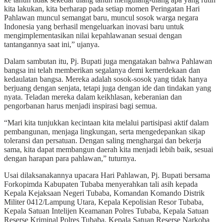
kita lakukan, kita berharap pada setiap momen Peringatan Hari
Pahlawan muncul semangat baru, muncul sosok warga negara
Indonesia yang berhasil mengeluarkan inovasi baru untuk
mengimplementasikan nilai kepahlawanan sesuai dengan
tantangannya saat ini,” ujanya.
Dalam sambutan itu, Pj. Bupati juga mengatakan bahwa Pahlawan
bangsa ini telah memberikan segalanya demi kemerdekaan dan
kedaulatan bangsa. Mereka adalah sosok-sosok yang tidak hanya
berjuang dengan senjata, tetapi juga dengan ide dan tindakan yang
nyata. Teladan mereka dalam keikhlasan, keberanian dan
pengorbanan harus menjadi inspirasi bagi semua.
“Mari kita tunjukkan kecintaan kita melalui partisipasi aktif dalam
pembangunan, menjaga lingkungan, serta mengedepankan sikap
toleransi dan persatuan. Dengan saling menghargai dan bekerja
sama, kita dapat membangun daerah kita menjadi lebih baik, sesuai
dengan harapan para pahlawan,” tuturnya.
Usai dilaksanakannya upacara Hari Pahlawan, Pj. Bupati bersama
Forkopimda Kabupaten Tubaba menyerahkan tali asih kepada
Kepala Kejaksaan Negeri Tubaba, Komandan Komando Distrik
Militer 0412/Lampung Utara, Kepala Kepolisian Resor Tubaba,
Kepala Satuan Intelijen Keamanan Polres Tubaba, Kepala Satuan
Reserse Kriminal Polres Tubaba, Kepala Satuan Reserse Narkoba