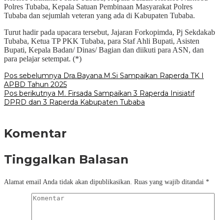
Polres Tubaba, Kepala Satuan Pembinaan Masyarakat Polres
Tubaba dan sejumlah veteran yang ada di Kabupaten Tubaba.
Turut hadir pada upacara tersebut, Jajaran Forkopimda, Pj Sekdakab
Tubaba, Ketua TP PKK Tubaba, para Staf Ahli Bupati, Asisten
Bupati, Kepala Badan/ Dinas/ Bagian dan diikuti para ASN, dan
para pelajar setempat. (*)
Navigasi
Pos sebelumnya
Dra.Bayana.M.Si Sampaikan Raperda TK I
APBD Tahun 2025
pos
Pos berikutnya
M. Firsada Sampaikan 3 Raperda Inisiatif
DPRD dan 3 Raperda Kabupaten Tubaba
Komentar
Tinggalkan Balasan
Alamat email Anda tidak akan dipublikasikan.
Ruas yang wajib ditandai
*