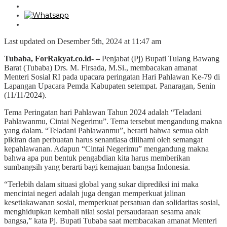
Last updated on Desember 5th, 2024 at 11:47 am
Tubaba, ForRakyat.co.id- –
Penjabat (Pj) Bupati Tulang Bawang
Barat (Tubaba) Drs. M. Firsada, M.Si., membacakan amanat
Menteri Sosial RI pada upacara peringatan Hari Pahlawan Ke-79 di
Lapangan Upacara Pemda Kabupaten setempat. Panaragan, Senin
(11/11/2024).
Tema Peringatan hari Pahlawan Tahun 2024 adalah “Teladani
Pahlawanmu, Cintai Negerimu”. Tema tersebut mengandung makna
yang dalam. “Teladani Pahlawanmu”, berarti bahwa semua olah
pikiran dan perbuatan harus senantiasa diilhami oleh semangat
kepahlawanan. Adapun “Cintai Negerimu” mengandung makna
bahwa apa pun bentuk pengabdian kita harus memberikan
sumbangsih yang berarti bagi kemajuan bangsa Indonesia.
“Terlebih dalam situasi global yang sukar diprediksi ini maka
mencintai negeri adalah juga dengan memperkuat jalinan
kesetiakawanan sosial, memperkuat persatuan dan solidaritas sosial,
menghidupkan kembali nilai sosial persaudaraan sesama anak
bangsa,” kata Pj. Bupati Tubaba saat membacakan amanat Menteri