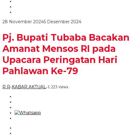
Amanat
Mensos
RI
pada
oleh
28 November 2024
5 Desember 2024
Upacara
R
Peringatan
R
Hari
Pj. Bupati Tubaba Bacakan
Pahlawan
Ke-
Amanat Mensos RI pada
79
Upacara Peringatan Hari
Pahlawan Ke-79
R R
KABAR AKTUAL
-
-
1.223 views