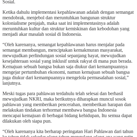
Sosial.
Ketika dahulu implementasi kepahlawanan adalah dengan semangat
mendobrak, menjebol dan meruntuhkan bangunan struktur
kolonialisme penjajah, maka saat ini implementasinya adalah
meruntuhkan kultur dan struktur kemiskinan dan kebodohan yang
menjadi akar masalah sosial di Indonesia.
“Oleh karenanya, semangat kepahlawanan harus menjalar pada
semangat membangun, menciptakan kemakmuran masyarakat,
mewujudkan perlindungan sosial sepanjang hayat, mewujudkan
kesejahteraan sosial yang inklusif untuk rakyat di mana pun berada.
Kemajuan sebuah bangsa bukan saja diukur dari kemampuannya
mengejar pertumbuhan ekonomi, namun kemajuan sebuah bangsa
juga diukur dari kemampuannya mengelola permasalahan sosial,”
lanjutnya.
Meski tugas para pahlawan terdahulu telah selesai dan berhasil
mewujudkan NKRI, maka berikutnya diharapkan muncul sosok
pahlawan yang memberikan pencerahan, memberikan harapan dan
melakukan tindakan terhormat membawa bangsa Indonesia
mencapai kemajuan di berbagai bidang kehidupan, Itu semua dapat
dilakukan oleh siapa pun.
“Oleh karenanya kita berharap peringatan Hari Pahlawan dari tahun
ke tahun tidak sekedar ulang tahun mengulang-ulang apa yang rutin