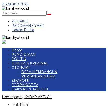
Skip
8 Agustus 2026
to
content
REDAKSI
PEDOMAN CYBER
Indeks Berita
Home
PENDIDIKAN
POLITIK
HUKUM & KRIMINAL
OTONOMI
DESA MEMBANGUN
PERTANIAN & UKM
EKONOMI
FORRAKYAT TV
DAKWAH & TABLIGH
Pj.
Homepage
KABAR AKTUAL
/
Bupati
Tubaba
Ikuti Kami
Bacakan