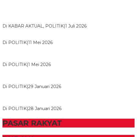
Bawaslu Tegaskan Sikap Siap Bersinergi Dengan PWI Tulang
Bawang
Di KABAR AKTUAL, POLITIK
|
1 Juli 2026
Usai Musda, DPD Golkar Tulang Bawang Gelar Rapat Perdana
Di POLITIK
|
11 Mei 2026
M. Aris Pratama Hanan Resmi ‘Nakhodai’ DPD II Partai Golkar
Tulangb…
Di POLITIK
|
1 Mei 2026
Herman HN Lantik Budi Yohanda sebagai Ketua DPD Partai
NasDem Mesuji Periode 202…
Di POLITIK
|
29 Januari 2026
Bupati Tubaba Hadiri Pelantikan Pengurus DPD dan DPC
Partai NasDem Kabupaten Tul…
Di POLITIK
|
28 Januari 2026
PASAR RAKYAT