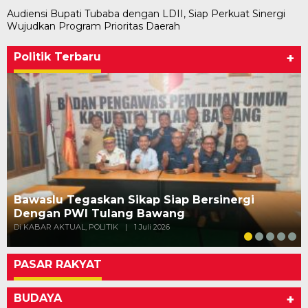
Audiensi Bupati Tubaba dengan LDII, Siap Perkuat Sinergi
Wujudkan Program Prioritas Daerah
Politik Terbaru
+
Bawaslu Tegaskan Sikap Siap Bersinergi
Dengan PWI Tulang Bawang
Di KABAR AKTUAL, POLITIK
|
1 Juli 2026
PASAR RAKYAT
BUDAYA
+