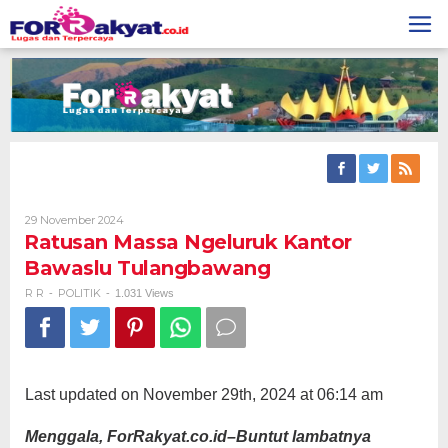
Skip
to
content
Oleh
29 November 2024
R
Ratusan Massa Ngeluruk Kantor
R
Bawaslu Tulangbawang
R R
POLITIK
-
-
1.031 Views
Last updated on November 29th, 2024 at 06:14 am
Menggala, ForRakyat.co.id–Buntut lambatnya