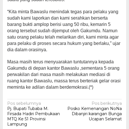
“Kita minta Bawaslu menindak tegas para pelaku yang
sudah kami laporkan dan kami serahkan berserta
barang bukti amplop berisi uang 50 ribu, kemarin 5
orang tersebut sudah dijemput oleh Gakumdu. Namun
satu orang pelaku telah melarikan diri, kami minta agar
para pelaku di proses secara hukum yang berlaku,” ujar
dia dalam orasinya.
Masa masih terus menyuarakan tuntutannya kepada
Gakumdu di depan kantor Bawaslu ,sementara 5 orang
perwakilan dari masa masih melakukan mediasi di
ruang kantor Bawaslu, massa terus berteriak gelar orasi
meminta ke adilan dalam berdemokrasi.(*)
Navigasi
Pos sebelumnya
Pos berikutnya
Pj. Bupati Tubaba M.
Posko Kemenangan NoNa
pos
Firsada Hadiri Pembukaan
Dibanjiri karangan Bunga
MTQ Ke 51 Provinsi
Ucapan Selamat
Lampung