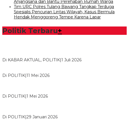
Anjangsana dan Bantu Perehaban Rumah Warga
Tim URC Polres Tulang Bawang Tangkap Terduga
Spesialis Pencurian Lintas Wilayah, Kasus Bermula
Hendak Menggoreng Tempe Karena Lapar
Politik Terbaru
+
Bawaslu Tegaskan Sikap Siap Bersinergi Dengan PWI Tulang
Bawang
Di KABAR AKTUAL, POLITIK
|
1 Juli 2026
Usai Musda, DPD Golkar Tulang Bawang Gelar Rapat Perdana
Di POLITIK
|
11 Mei 2026
M. Aris Pratama Hanan Resmi ‘Nakhodai’ DPD II Partai Golkar
Tulangb…
Di POLITIK
|
1 Mei 2026
Herman HN Lantik Budi Yohanda sebagai Ketua DPD Partai
NasDem Mesuji Periode 202…
Di POLITIK
|
29 Januari 2026
Bupati Tubaba Hadiri Pelantikan Pengurus DPD dan DPC