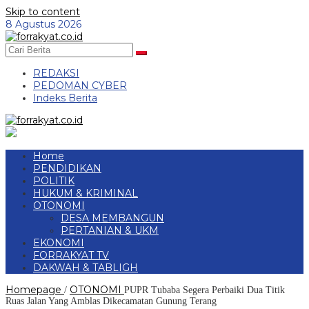
Skip to content
8 Agustus 2026
REDAKSI
PEDOMAN CYBER
Indeks Berita
Home
PENDIDIKAN
POLITIK
HUKUM & KRIMINAL
OTONOMI
DESA MEMBANGUN
PERTANIAN & UKM
EKONOMI
FORRAKYAT TV
DAKWAH & TABLIGH
Homepage
OTONOMI
/
PUPR Tubaba Segera Perbaiki Dua Titik
Ruas Jalan Yang Amblas Dikecamatan Gunung Terang