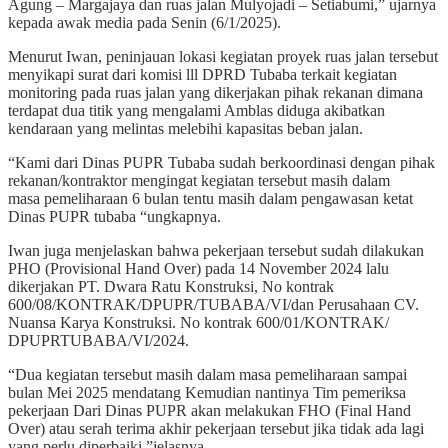
Agung – Margajaya dan ruas jalan Mulyojadi – Setiabumi,” ujarnya
kepada awak media pada Senin (6/1/2025).
Menurut Iwan, peninjauan lokasi kegiatan proyek ruas jalan tersebut
menyikapi surat dari komisi lll DPRD Tubaba terkait kegiatan
monitoring pada ruas jalan yang dikerjakan pihak rekanan dimana
terdapat dua titik yang mengalami Amblas diduga akibatkan
kendaraan yang melintas melebihi kapasitas beban jalan.
“Kami dari Dinas PUPR Tubaba sudah berkoordinasi dengan pihak
rekanan/kontraktor mengingat kegiatan tersebut masih dalam
masa pemeliharaan 6 bulan tentu masih dalam pengawasan ketat
Dinas PUPR tubaba “ungkapnya.
Iwan juga menjelaskan bahwa pekerjaan tersebut sudah dilakukan
PHO (Provisional Hand Over) pada 14 November 2024 lalu
dikerjakan PT. Dwara Ratu Konstruksi, No kontrak
600/08/KONTRAK/DPUPR/TUBABA/VI/dan Perusahaan CV.
Nuansa Karya Konstruksi. No kontrak 600/01/KONTRAK/
DPUPRTUBABA/VI/2024.
“Dua kegiatan tersebut masih dalam masa pemeliharaan sampai
bulan Mei 2025 mendatang Kemudian nantinya Tim pemeriksa
pekerjaan Dari Dinas PUPR akan melakukan FHO (Final Hand
Over) atau serah terima akhir pekerjaan tersebut jika tidak ada lagi
yang perlu diperbaiki,”jelasnya.