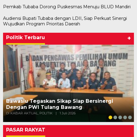
Pemkab Tubaba Dorong Puskesmas Menuju BLUD Mandiri
Audiensi Bupati Tubaba dengan LDII, Siap Perkuat Sinergi
Wujudkan Program Prioritas Daerah
Politik Terbaru
+
Bawaslu Tegaskan Sikap Siap Bersinergi
Dengan PWI Tulang Bawang
Di KABAR AKTUAL, POLITIK
|
1 Juli 2026
PASAR RAKYAT