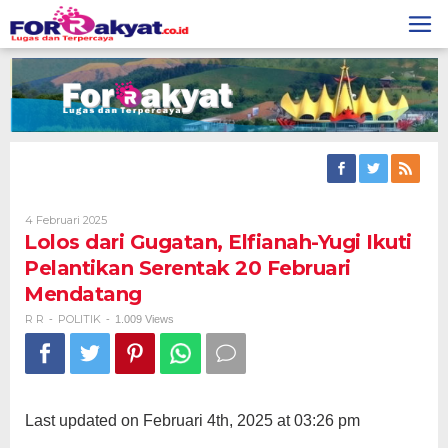
Skip
to
content
Oleh
4 Februari 2025
R
Lolos dari Gugatan, Elfianah-Yugi Ikuti
R
Pelantikan Serentak 20 Februari
Mendatang
R R
POLITIK
-
-
1.009 Views
Last updated on Februari 4th, 2025 at 03:26 pm