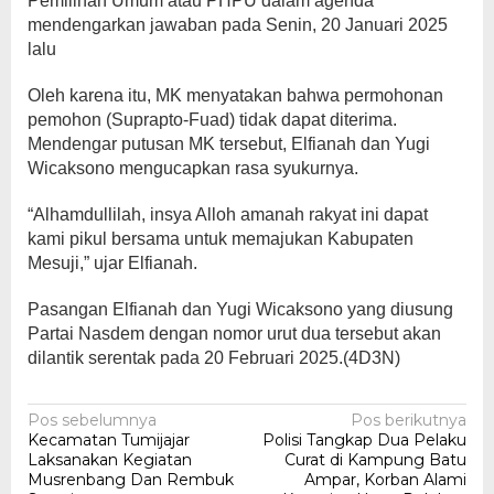
Pemilihan Umum atau PHPU dalam agenda
mendengarkan jawaban pada Senin, 20 Januari 2025
lalu
Oleh karena itu, MK menyatakan bahwa permohonan
pemohon (Suprapto-Fuad) tidak dapat diterima.
Mendengar putusan MK tersebut, Elfianah dan Yugi
Wicaksono mengucapkan rasa syukurnya.
“Alhamdullilah, insya Alloh amanah rakyat ini dapat
kami pikul bersama untuk memajukan Kabupaten
Mesuji,” ujar Elfianah.
Pasangan Elfianah dan Yugi Wicaksono yang diusung
Partai Nasdem dengan nomor urut dua tersebut akan
dilantik serentak pada 20 Februari 2025.(4D3N)
Navigasi
Pos sebelumnya
Pos berikutnya
Kecamatan Tumijajar
Polisi Tangkap Dua Pelaku
pos
Laksanakan Kegiatan
Curat di Kampung Batu
Musrenbang Dan Rembuk
Ampar, Korban Alami