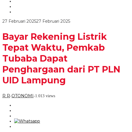
Waktu,
Pemkab
Tubaba
Dapat
oleh
27 Februari 2025
27 Februari 2025
Penghargaan
R
dari
R
PT
Bayar Rekening Listrik
PLN
UID
Tepat Waktu, Pemkab
Lampung
Tubaba Dapat
Penghargaan dari PT PLN
UID Lampung
R R
OTONOMI
-
-
1.013 views