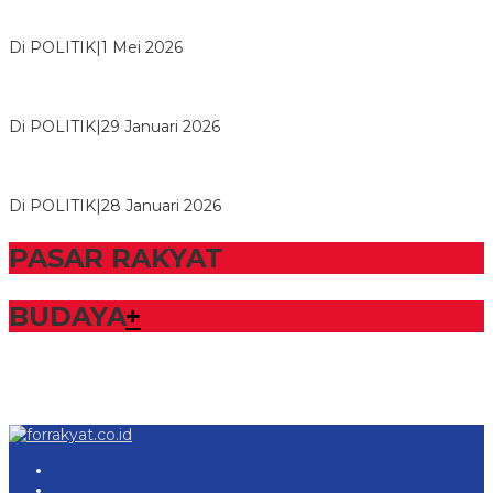
M. Aris Pratama Hanan Resmi ‘Nakhodai’ DPD II Partai Golkar
Tulangb…
Di POLITIK
|
1 Mei 2026
Herman HN Lantik Budi Yohanda sebagai Ketua DPD Partai
NasDem Mesuji Periode 202…
Di POLITIK
|
29 Januari 2026
Bupati Tubaba Hadiri Pelantikan Pengurus DPD dan DPC
Partai NasDem Kabupaten Tul…
Di POLITIK
|
28 Januari 2026
PASAR RAKYAT
BUDAYA
+