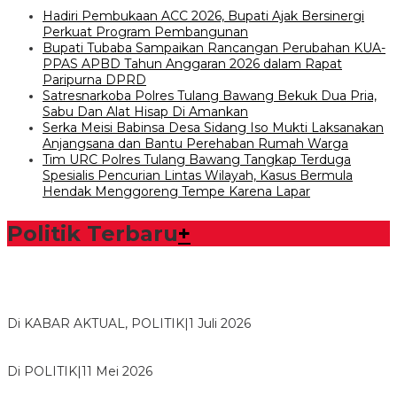
Hadiri Pembukaan ACC 2026, Bupati Ajak Bersinergi
Perkuat Program Pembangunan
Bupati Tubaba Sampaikan Rancangan Perubahan KUA-
PPAS APBD Tahun Anggaran 2026 dalam Rapat
Paripurna DPRD
Satresnarkoba Polres Tulang Bawang Bekuk Dua Pria,
Sabu Dan Alat Hisap Di Amankan
Serka Meisi Babinsa Desa Sidang Iso Mukti Laksanakan
Anjangsana dan Bantu Perehaban Rumah Warga
Tim URC Polres Tulang Bawang Tangkap Terduga
Spesialis Pencurian Lintas Wilayah, Kasus Bermula
Hendak Menggoreng Tempe Karena Lapar
Politik Terbaru
+
Bawaslu Tegaskan Sikap Siap Bersinergi Dengan PWI Tulang
Bawang
Di KABAR AKTUAL, POLITIK
|
1 Juli 2026
Usai Musda, DPD Golkar Tulang Bawang Gelar Rapat Perdana
Di POLITIK
|
11 Mei 2026