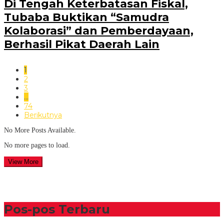
Di Tengah Keterbatasan Fiskal,
Tubaba Buktikan “Samudra
Kolaborasi” dan Pemberdayaan,
Berhasil Pikat Daerah Lain
1
2
3
…
74
Berikutnya
No More Posts Available.
No more pages to load.
View More
Pos-pos Terbaru