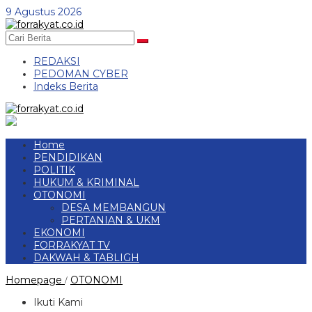
Skip
9 Agustus 2026
to
content
REDAKSI
PEDOMAN CYBER
Indeks Berita
Home
PENDIDIKAN
POLITIK
HUKUM & KRIMINAL
OTONOMI
DESA MEMBANGUN
PERTANIAN & UKM
EKONOMI
FORRAKYAT TV
DAKWAH & TABLIGH
Bayar
Homepage
OTONOMI
/
Rekening
Listrik
Ikuti Kami
Tepat