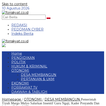
Skip to content
10 Agustus 2026
REDAKSI
PEDOMAN CYBER
Indeks Berita
Home
PENDIDIKAN
POLITIK
HUKUM & KRIMINAL
OTONOMI
DESA MEMBANGUN
PERTANIAN & UKM
EKONOMI
FORRAKYAT TV
DAKWAH & TABLIGH
Homepage
OTONOMI
DESA MEMBANGUN
/
/
Pemerintah
Tiyuh Margo Mulyo Salurkan Insentif Guru Ngaji, Kader Posyandu Dan