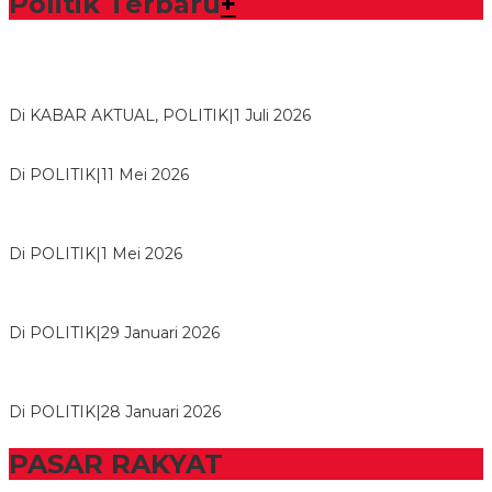
Politik Terbaru
+
Bawaslu Tegaskan Sikap Siap Bersinergi Dengan PWI Tulang
Bawang
Di KABAR AKTUAL, POLITIK
|
1 Juli 2026
Usai Musda, DPD Golkar Tulang Bawang Gelar Rapat Perdana
Di POLITIK
|
11 Mei 2026
M. Aris Pratama Hanan Resmi ‘Nakhodai’ DPD II Partai Golkar
Tulangb…
Di POLITIK
|
1 Mei 2026
Herman HN Lantik Budi Yohanda sebagai Ketua DPD Partai
NasDem Mesuji Periode 202…
Di POLITIK
|
29 Januari 2026
Bupati Tubaba Hadiri Pelantikan Pengurus DPD dan DPC
Partai NasDem Kabupaten Tul…
Di POLITIK
|
28 Januari 2026
PASAR RAKYAT