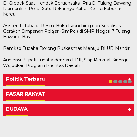
Di Grebek Saat Hendak Bertransaksi, Pria Di Tulang Bawang
Diamankan Polisi! Satu Rekannya Kabur Ke Perkebunan
Karet
Asisten II Tubaba Resmi Buka Launching dan Sosialisasi
Gerakan Simpanan Pelajar (SimPel) di SMP Negeri 7 Tulang
Bawang Barat
Pemkab Tubaba Dorong Puskesmas Menuju BLUD Mandiri
Audiensi Bupati Tubaba dengan LDII, Siap Perkuat Sinergi
Bawaslu Tegaskan Sikap Siap Bersinergi
Usai Musda, DPD Golkar Tulang Bawang Gelar
M. Aris Pratama Hanan Resmi ‘Nakhodai’ DPD II
Herman HN Lantik Budi Yohanda sebagai
Bupati Tubaba Hadiri Pelantikan Pengurus DPD
Wujudkan Program Prioritas Daerah
Dengan PWI Tulang Bawang
Rapat Perdana
Partai Golkar Tulangb…
Ketua DPD Partai NasDem Mesuji Periode 202…
dan DPC Partai NasDem Kabupaten Tul…
Di KABAR AKTUAL, POLITIK
Di POLITIK
Di POLITIK
Di POLITIK
Di POLITIK
|
|
|
|
11 Mei 2026
1 Mei 2026
29 Januari 2026
28 Januari 2026
|
1 Juli 2026
Politik Terbaru
+
PASAR RAKYAT
BUDAYA
+