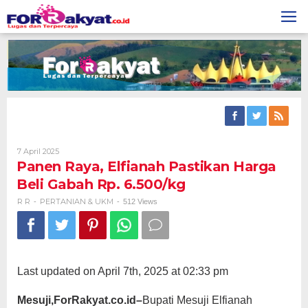
Skip
to
content
Oleh
7 April 2025
R
Panen Raya, Elfianah Pastikan Harga
R
Beli Gabah Rp. 6.500/kg
R R
PERTANIAN & UKM
-
-
512 Views
Last updated on April 7th, 2025 at 02:33 pm
Mesuji,ForRakyat.co.id–
Bupati Mesuji Elfianah