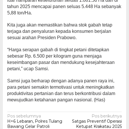
luar hamparan keseluruhan seluas 1.081.56 Ha dan di
tahun 2025 mencapai panen seluas 5.448 Ha sebanyak
5,88 ton/Ha.
Kita juga akan memastikan bahwa stok gabah tetap
terjaga dan penyaluran kepada konsumen berjalan
sesuai arahan Presiden Prabowo.
“Harga serapan gabah di tingkat petani ditetapkan
sebesar Rp. 6.500 per kilogram guna menjaga
keseimbangan pasar dan mendukung kesejahteraan
petani,” ucap Samsi.
Samsi juga berharap dengan adanya panen raya ini,
para petani semakin termotivasi untuk meningkatkan
produktivitas pertanian dan terus berkontribusi dalam
mewujudkan ketahanan pangan nasional. (Has)
Navigasi
Pos sebelumnya
Pos berikutnya
H+6 Lebaran, Polres Tulang
Satgas Preventif Operasi
pos
Bawang Gelar Patroli
Ketupat Krakatau 2025