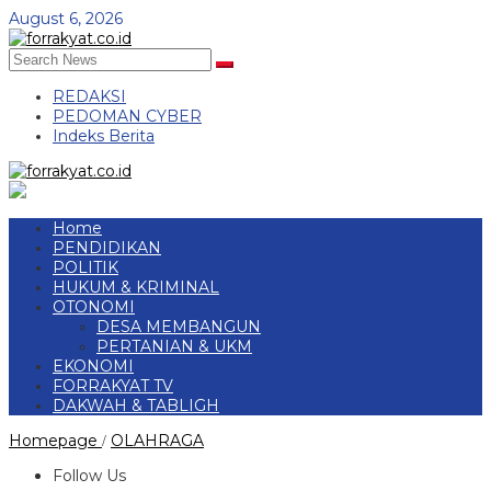
Skip
August 6, 2026
to
content
REDAKSI
PEDOMAN CYBER
Indeks Berita
Home
PENDIDIKAN
POLITIK
HUKUM & KRIMINAL
OTONOMI
DESA MEMBANGUN
PERTANIAN & UKM
EKONOMI
FORRAKYAT TV
DAKWAH & TABLIGH
KONI
Homepage
OLAHRAGA
/
Tubaba
Gelar
Follow Us
Rakor