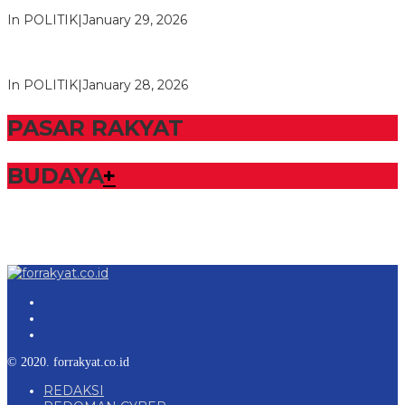
NasDem Mesuji Periode 202…
In POLITIK
|
January 29, 2026
Bupati Tubaba Hadiri Pelantikan Pengurus DPD dan DPC
Partai NasDem Kabupaten Tul…
In POLITIK
|
January 28, 2026
PASAR RAKYAT
BUDAYA
+
© 2020. forrakyat.co.id
REDAKSI