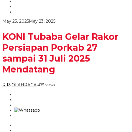
Persiapan
Porkab
27
sampai
by
May 23, 2025
May 23, 2025
31
R
Juli
R
2025
KONI Tubaba Gelar Rakor
Mendatang
Persiapan Porkab 27
sampai 31 Juli 2025
Mendatang
R R
OLAHRAGA
-
-
435 views