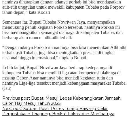
nantinya diharapkan dengan adanya porkab ini bisa mendapatkan
atlit-atlit unggulan untuk mewakili kabupaten Tubaba pada Porprov
tahun depan,” kata Kodari
Sementara itu, Bupati Tubaba Novriwan Jaya, menyampaikan
mendukung penuh kegiatan Porkab tersebut, nantinya Porkab ini
bisa membangkitkan semangat olahraga di kabupaten Tubaba, dan
berharap akan muncul atlit-atlit terbaik
“Dengan adanya Porkab ini nantinya bisa bisa menemukan Atlit-atlit
terbaik asli Tubaba, juga bisa meningkatkan prestasi di tingkat
nasional hingga internasional,” ungkap Bupati.
Lebih lanjut, Bupati Novriwan Jaya berharap kedepannya di
kabupaten Tubaba bisa memiliki liga atau kompetensi olahraga di
masing Cabor, Agar nantinya bisa menjadi kegiatan rutin dan
nantinya Liga-liga tersebut menjadi kebanggaan masyarakat Tubaba.
(Jau)
Post
Previous post
Bupati Mesuji Lepas Keberangkatan Jamaah
Calon Haji Mesuji Tahun 2025
navigation
Next post
Satuan Polair Polres Tulang Bawang Gelar
Perpustakaan Terapung, Berikut Lokasi dan Manfaatnya