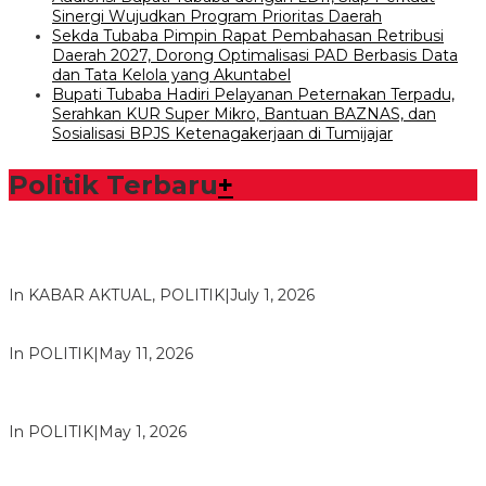
Sinergi Wujudkan Program Prioritas Daerah
Sekda Tubaba Pimpin Rapat Pembahasan Retribusi
Daerah 2027, Dorong Optimalisasi PAD Berbasis Data
dan Tata Kelola yang Akuntabel
Bupati Tubaba Hadiri Pelayanan Peternakan Terpadu,
Serahkan KUR Super Mikro, Bantuan BAZNAS, dan
Sosialisasi BPJS Ketenagakerjaan di Tumijajar
Politik Terbaru
+
Bawaslu Tegaskan Sikap Siap Bersinergi Dengan PWI Tulang
Bawang
In KABAR AKTUAL, POLITIK
|
July 1, 2026
Usai Musda, DPD Golkar Tulang Bawang Gelar Rapat Perdana
In POLITIK
|
May 11, 2026
M. Aris Pratama Hanan Resmi ‘Nakhodai’ DPD II Partai Golkar
Tulangb…
In POLITIK
|
May 1, 2026
Herman HN Lantik Budi Yohanda sebagai Ketua DPD Partai