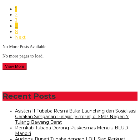
1
2
3
…
8
Next
No More Posts Available.
No more pages to load.
View More
Recent Posts
Asisten II Tubaba Resmi Buka Launching dan Sosialisasi
Gerakan Simpanan Pelajar (SimPel) di SMP Negeri 7
Tulang Bawang Barat
Pemkab Tubaba Dorong Puskesmas Menuju BLUD
Mandiri
Audiensi Bupati Tubaba dengan LDII, Siap Perkuat