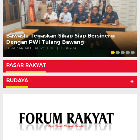
Bawaslu Tegaskan Sikap Siap Bersinergi
Dengan PWI Tulang Bawang
Di KABAR AKTUAL, POLITIK
|
1 Juli 2026
PASAR RAKYAT
BUDAYA
+