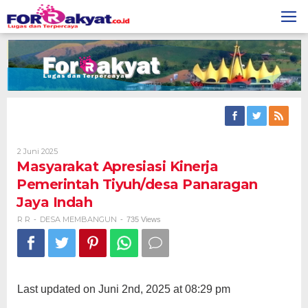
Skip
to
content
Oleh
2 Juni 2025
R
Masyarakat Apresiasi Kinerja
R
Pemerintah Tiyuh/desa Panaragan
Jaya Indah
R R
DESA MEMBANGUN
-
-
735 Views
Last updated on Juni 2nd, 2025 at 08:29 pm