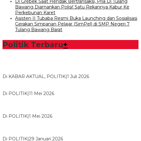
Di Grebek Saat Hendak Bertransaksi, Pria Di Tulang
Bawang Diamankan Polisi! Satu Rekannya Kabur Ke
Perkebunan Karet
Asisten II Tubaba Resmi Buka Launching dan Sosialisasi
Gerakan Simpanan Pelajar (SimPel) di SMP Negeri 7
Tulang Bawang Barat
Politik Terbaru
+
Bawaslu Tegaskan Sikap Siap Bersinergi Dengan PWI Tulang
Bawang
Di KABAR AKTUAL, POLITIK
|
1 Juli 2026
Usai Musda, DPD Golkar Tulang Bawang Gelar Rapat Perdana
Di POLITIK
|
11 Mei 2026
M. Aris Pratama Hanan Resmi ‘Nakhodai’ DPD II Partai Golkar
Tulangb…
Di POLITIK
|
1 Mei 2026
Herman HN Lantik Budi Yohanda sebagai Ketua DPD Partai
NasDem Mesuji Periode 202…
Di POLITIK
|
29 Januari 2026