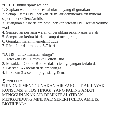
*C. H9+ untuk spray wajah*
1. Siapkan wadah botol sesuai ukuran yang di gunakan
2. Setiap 1 tetes H9+ berikan 20 ml air demineral/Non mineral
seperti merk Cleo/Amidis
3. Tuangkan air ke dalam botol berikan tetesan H9+ sesuai volume
wadah air
4. Semprotan pertama wajah di bersihkan pakai kapas wajah
5. Semprotan kedua biarkan sampai mengering
6. Gunakan malam menjelang tidur
7. Efektif air dalam botol 5-7 hari
*D. H9+ untuk masalah telinga*
1. Teteskan H9+ 1 tetes ke Cotton Bud
2. Masukkan Cotton Bud ke dalam telinga jangan terlalu dalam
3. Biarkan 3-5 menit di dalam telinga
4. Lakukan 3 x sehari, pagi, siang & malam
📕 *NOTE*
*HINDARI MENGGUNAKAN AIR YANG TIDAK LAYAK
KONSUMSI & TDS TINGGI, YANG PALING AMAN
MENGGUNAKAN AIR DEMINERAL (TIDAK
MENGANDUNG MINERAL) SEPERTI CLEO, AMIDIS,
BIOTIHEAL*