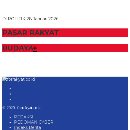
Bupati Tubaba Hadiri Pelantikan Pengurus DPD dan DPC
Partai NasDem Kabupaten Tul…
Di POLITIK
|
28 Januari 2026
PASAR RAKYAT
BUDAYA
+
© 2020. forrakyat.co.id
REDAKSI
PEDOMAN CYBER
Indeks Berita