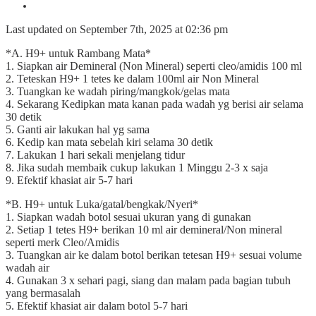
Last updated on September 7th, 2025 at 02:36 pm
*A. H9+ untuk Rambang Mata*
1. Siapkan air Demineral (Non Mineral) seperti cleo/amidis 100 ml
2. Teteskan H9+ 1 tetes ke dalam 100ml air Non Mineral
3. Tuangkan ke wadah piring/mangkok/gelas mata
4. Sekarang Kedipkan mata kanan pada wadah yg berisi air selama
30 detik
5. Ganti air lakukan hal yg sama
6. Kedip kan mata sebelah kiri selama 30 detik
7. Lakukan 1 hari sekali menjelang tidur
8. Jika sudah membaik cukup lakukan 1 Minggu 2-3 x saja
9. Efektif khasiat air 5-7 hari
*B. H9+ untuk Luka/gatal/bengkak/Nyeri*
1. Siapkan wadah botol sesuai ukuran yang di gunakan
2. Setiap 1 tetes H9+ berikan 10 ml air demineral/Non mineral
seperti merk Cleo/Amidis
3. Tuangkan air ke dalam botol berikan tetesan H9+ sesuai volume
wadah air
4. Gunakan 3 x sehari pagi, siang dan malam pada bagian tubuh
yang bermasalah
5. Efektif khasiat air dalam botol 5-7 hari