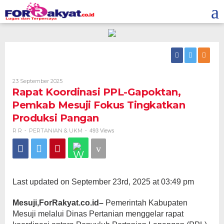
Skip
to
content
Oleh
23 September 2025
R
Rapat Koordinasi PPL-Gapoktan,
R
Pemkab Mesuji Fokus Tingkatkan
Produksi Pangan
R R
PERTANIAN & UKM
-
-
493 Views
Last updated on September 23rd, 2025 at 03:49 pm
Mesuji,ForRakyat.co.id–
Pemerintah Kabupaten
Mesuji melalui Dinas Pertanian menggelar rapat