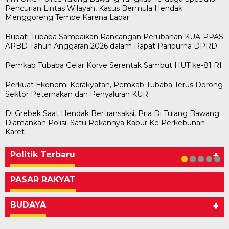
Pencurian Lintas Wilayah, Kasus Bermula Hendak
Menggoreng Tempe Karena Lapar
Bupati Tubaba Sampaikan Rancangan Perubahan KUA-PPAS
APBD Tahun Anggaran 2026 dalam Rapat Paripurna DPRD
Pemkab Tubaba Gelar Korve Serentak Sambut HUT ke-81 RI
Perkuat Ekonomi Kerakyatan, Pemkab Tubaba Terus Dorong
Sektor Peternakan dan Penyaluran KUR
Di Grebek Saat Hendak Bertransaksi, Pria Di Tulang Bawang
Diamankan Polisi! Satu Rekannya Kabur Ke Perkebunan
Bawaslu Tegaskan Sikap Siap Bersinergi
Usai Musda, DPD Golkar Tulang Bawang Gelar
M. Aris Pratama Hanan Resmi ‘Nakhodai’ DPD II
Herman HN Lantik Budi Yohanda sebagai
Bupati Tubaba Hadiri Pelantikan Pengurus DPD
Karet
Dengan PWI Tulang Bawang
Rapat Perdana
Partai Golkar Tulangb…
Ketua DPD Partai NasDem Mesuji Periode 202…
dan DPC Partai NasDem Kabupaten Tul…
Di KABAR AKTUAL, POLITIK
Di POLITIK
Di POLITIK
Di POLITIK
Di POLITIK
|
|
|
|
11 Mei 2026
1 Mei 2026
29 Januari 2026
28 Januari 2026
|
1 Juli 2026
Politik Terbaru
+
PASAR RAKYAT
BUDAYA
+