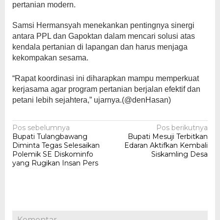
pertanian modern.
Samsi Hermansyah menekankan pentingnya sinergi
antara PPL dan Gapoktan dalam mencari solusi atas
kendala pertanian di lapangan dan harus menjaga
kekompakan sesama.
“Rapat koordinasi ini diharapkan mampu memperkuat
kerjasama agar program pertanian berjalan efektif dan
petani lebih sejahtera,” ujarnya.(@denHasan)
Navigasi
Pos sebelumnya
Pos berikutnya
Bupati Tulangbawang
Bupati Mesuji Terbitkan
pos
Diminta Tegas Selesaikan
Edaran Aktifkan Kembali
Polemik SE Diskominfo
Siskamling Desa
yang Rugikan Insan Pers
Komentar