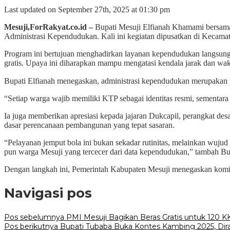
Last updated on September 27th, 2025 at 01:30 pm
Mesuji,ForRakyat.co.id –
Bupati Mesuji Elfianah Khamami bersama
Administrasi Kependudukan. Kali ini kegiatan dipusatkan di Kecam
Program ini bertujuan menghadirkan layanan kependudukan langsung 
gratis. Upaya ini diharapkan mampu mengatasi kendala jarak dan wakt
Bupati Elfianah menegaskan, administrasi kependudukan merupakan pi
“Setiap warga wajib memiliki KTP sebagai identitas resmi, sementar
Ia juga memberikan apresiasi kepada jajaran Dukcapil, perangkat de
dasar perencanaan pembangunan yang tepat sasaran.
“Pelayanan jemput bola ini bukan sekadar rutinitas, melainkan wuju
pun warga Mesuji yang tercecer dari data kependudukan,” tambah Bup
Dengan langkah ini, Pemerintah Kabupaten Mesuji menegaskan komit
Navigasi pos
Pos sebelumnya
PMI Mesuji Bagikan Beras Gratis untuk 120 K
Pos berikutnya
Bupati Tubaba Buka Kontes Kambing 2025, Dir