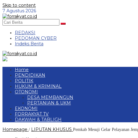
Skip to content
7 Agustus 2026
REDAKSI
PEDOMAN CYBER
Indeks Berita
Home
PENDIDIKAN
POLITIK
HUKUM & KRIMINAL
OTONOMI
DESA MEMBANGUN
PERTANIAN & UKM
EKONOMI
FORRAKYAT TV
DAKWAH & TABLIGH
Homepage
LIPUTAN KHUSUS
/
Pemkab Mesuji Gelar Pelayanan Jem