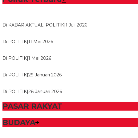
Bawaslu Tegaskan Sikap Siap Bersinergi Dengan PWI Tulang
Di KABAR AKTUAL, POLITIK
|
1 Juli 2026
Usai Musda, DPD Golkar Tulang Bawang Gelar Rapat Perdana
Di POLITIK
|
11 Mei 2026
M. Aris Pratama Hanan Resmi ‘Nakhodai’ DPD II Partai Golkar
Di POLITIK
|
1 Mei 2026
Herman HN Lantik Budi Yohanda sebagai Ketua DPD Partai N
Di POLITIK
|
29 Januari 2026
Bupati Tubaba Hadiri Pelantikan Pengurus DPD dan DPC Par
Di POLITIK
|
28 Januari 2026
PASAR RAKYAT
BUDAYA
+