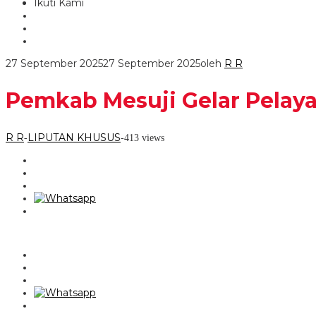
Ikuti Kami
27 September 2025
27 September 2025
oleh
R R
Pemkab Mesuji Gelar Pelay
R R
LIPUTAN KHUSUS
-
-
413 views