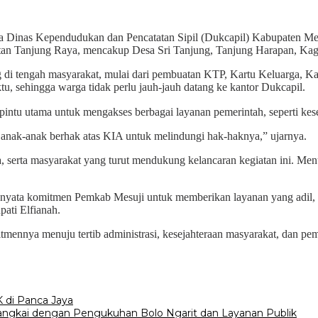
 Dinas Kependudukan dan Pencatatan Sipil (Dukcapil) Kabupaten Mes
atan Tanjung Raya, mencakup Desa Sri Tanjung, Tanjung Harapan, Ka
di tengah masyarakat, mulai dari pembuatan KTP, Kartu Keluarga, Kar
u, sehingga warga tidak perlu jauh-jauh datang ke kantor Dukcapil.
ntu utama untuk mengakses berbagai layanan pemerintah, seperti keseh
a anak-anak berhak atas KIA untuk melindungi hak-haknya,” ujarnya.
sa, serta masyarakat yang turut mendukung kelancaran kegiatan ini. M
d nyata komitmen Pemkab Mesuji untuk memberikan layanan yang adil, 
ati Elfianah.
mennya menuju tertib administrasi, kesejahteraan masyarakat, dan 
K di Panca Jaya
angkai dengan Pengukuhan Bolo Ngarit dan Layanan Publik