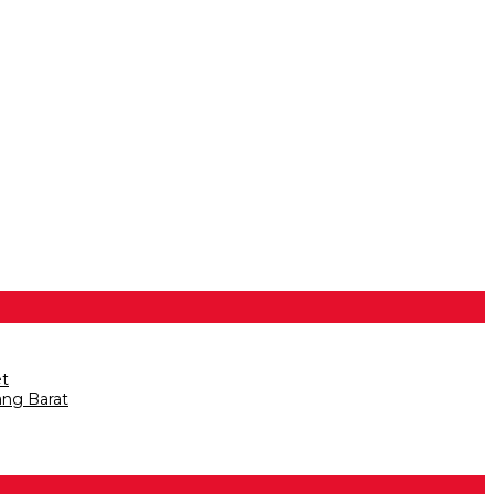
et
ang Barat