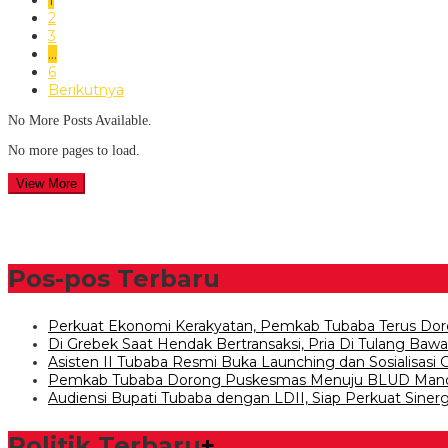
2
3
…
6
Berikutnya
No More Posts Available.
No more pages to load.
View More
Pos-pos Terbaru
Perkuat Ekonomi Kerakyatan, Pemkab Tubaba Terus Dor
Di Grebek Saat Hendak Bertransaksi, Pria Di Tulang Ba
Asisten II Tubaba Resmi Buka Launching dan Sosialisasi
Pemkab Tubaba Dorong Puskesmas Menuju BLUD Mand
Audiensi Bupati Tubaba dengan LDII, Siap Perkuat Siner
Politik Terbaru
+