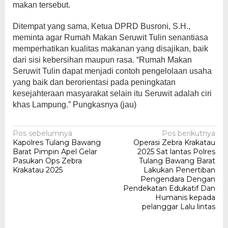
makan tersebut.
Ditempat yang sama, Ketua DPRD Busroni, S.H.,
meminta agar Rumah Makan Seruwit Tulin senantiasa
memperhatikan kualitas makanan yang disajikan, baik
dari sisi kebersihan maupun rasa. “Rumah Makan
Seruwit Tulin dapat menjadi contoh pengelolaan usaha
yang baik dan berorientasi pada peningkatan
kesejahteraan masyarakat selain itu Seruwit adalah ciri
khas Lampung.” Pungkasnya (jau)
Navigasi
Pos sebelumnya
Pos berikutnya
Kapolres Tulang Bawang
Operasi Zebra Krakatau
pos
Barat Pimpin Apel Gelar
2025 Sat lantas Polres
Pasukan Ops Zebra
Tulang Bawang Barat
Krakatau 2025
Lakukan Penertiban
Pengendara Dengan
Pendekatan Edukatif Dan
Humanis kepada
pelanggar Lalu lintas