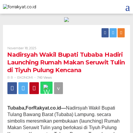
Skip
to
content
Oleh
November 18, 2025
R
Nadirsyah Wakil Bupati Tubaba Hadiri
R
Launching Rumah Makan Seruwit Tulin
di Tiyuh Pulung Kencana
R R
EKONOMI
-
-
740 Views
Tubaba,ForRakyat.co.id—
Nadirsyah Wakil Bupati
Tulang Bawang Barat (Tubaba) Lampung. secara
simbolis meresmikan pembukaan (launching) Rumah
Makan Seruwit Tulin yang berlokasi di Tiyuh Pulung