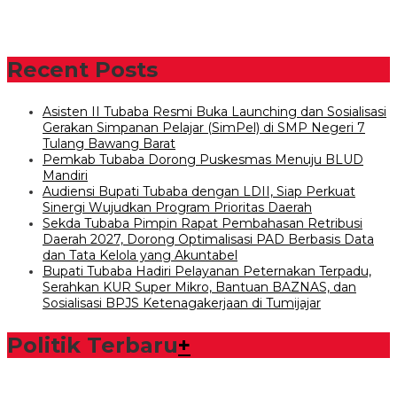
Recent Posts
Asisten II Tubaba Resmi Buka Launching dan Sosialisasi
Gerakan Simpanan Pelajar (SimPel) di SMP Negeri 7
Tulang Bawang Barat
Pemkab Tubaba Dorong Puskesmas Menuju BLUD
Mandiri
Audiensi Bupati Tubaba dengan LDII, Siap Perkuat
Sinergi Wujudkan Program Prioritas Daerah
Sekda Tubaba Pimpin Rapat Pembahasan Retribusi
Daerah 2027, Dorong Optimalisasi PAD Berbasis Data
dan Tata Kelola yang Akuntabel
Bupati Tubaba Hadiri Pelayanan Peternakan Terpadu,
Serahkan KUR Super Mikro, Bantuan BAZNAS, dan
Sosialisasi BPJS Ketenagakerjaan di Tumijajar
Politik Terbaru
+