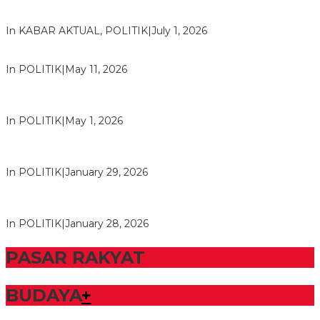
Bawaslu Tegaskan Sikap Siap Bersinergi Dengan PWI Tulang
Bawang
In KABAR AKTUAL, POLITIK
|
July 1, 2026
Usai Musda, DPD Golkar Tulang Bawang Gelar Rapat Perdana
In POLITIK
|
May 11, 2026
M. Aris Pratama Hanan Resmi ‘Nakhodai’ DPD II Partai Golkar
Tulangb…
In POLITIK
|
May 1, 2026
Herman HN Lantik Budi Yohanda sebagai Ketua DPD Partai
NasDem Mesuji Periode 202…
In POLITIK
|
January 29, 2026
Bupati Tubaba Hadiri Pelantikan Pengurus DPD dan DPC
Partai NasDem Kabupaten Tul…
In POLITIK
|
January 28, 2026
PASAR RAKYAT
BUDAYA
+