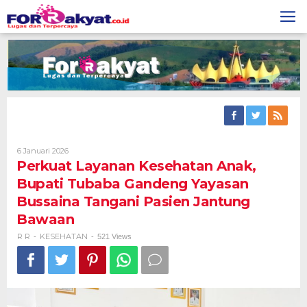
Skip
to
content
Oleh
6 Januari 2026
R
Perkuat Layanan Kesehatan Anak,
R
Bupati Tubaba Gandeng Yayasan
Bussaina Tangani Pasien Jantung
Bawaan ​
R R
KESEHATAN
-
-
521 Views