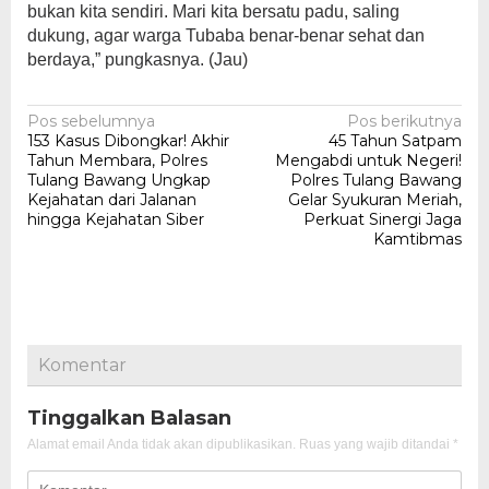
bukan kita sendiri. Mari kita bersatu padu, saling
dukung, agar warga Tubaba benar-benar sehat dan
berdaya,” pungkasnya. (Jau)
Navigasi
Pos sebelumnya
Pos berikutnya
153 Kasus Dibongkar! Akhir
45 Tahun Satpam
pos
Tahun Membara, Polres
Mengabdi untuk Negeri!
Tulang Bawang Ungkap
Polres Tulang Bawang
Kejahatan dari Jalanan
Gelar Syukuran Meriah,
hingga Kejahatan Siber
Perkuat Sinergi Jaga
Kamtibmas
Komentar
Tinggalkan Balasan
Alamat email Anda tidak akan dipublikasikan.
Ruas yang wajib ditandai
*