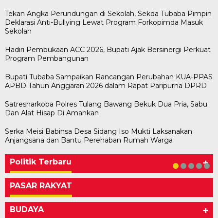
Tekan Angka Perundungan di Sekolah, Sekda Tubaba Pimpin
Deklarasi Anti-Bullying Lewat Program Forkopimda Masuk
Sekolah
Hadiri Pembukaan ACC 2026, Bupati Ajak Bersinergi Perkuat
Program Pembangunan
Bupati Tubaba Sampaikan Rancangan Perubahan KUA-PPAS
APBD Tahun Anggaran 2026 dalam Rapat Paripurna DPRD
Satresnarkoba Polres Tulang Bawang Bekuk Dua Pria, Sabu
Dan Alat Hisap Di Amankan
Serka Meisi Babinsa Desa Sidang Iso Mukti Laksanakan
Bawaslu Tegaskan Sikap Siap Bersinergi
Usai Musda, DPD Golkar Tulang Bawang Gelar
M. Aris Pratama Hanan Resmi ‘Nakhodai’ DPD II
Herman HN Lantik Budi Yohanda sebagai
Bupati Tubaba Hadiri Pelantikan Pengurus DPD
Anjangsana dan Bantu Perehaban Rumah Warga
Dengan PWI Tulang Bawang
Rapat Perdana
Partai Golkar Tulangb…
Ketua DPD Partai NasDem Mesuji Periode 202…
dan DPC Partai NasDem Kabupaten Tul…
Di KABAR AKTUAL, POLITIK
Di POLITIK
Di POLITIK
Di POLITIK
Di POLITIK
|
|
|
|
11 Mei 2026
1 Mei 2026
29 Januari 2026
28 Januari 2026
|
1 Juli 2026
Politik Terbaru
+
PASAR RAKYAT
BUDAYA
+