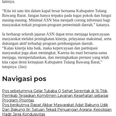
lainnya.
‎“Kita ini satu tim dalam kapal besar bernama Kabupaten Tulang
Bawang Barat. Jangan hanya terpaku pada tugas pokok dan fungsi
masing-masing. Minimal ASN bisa menjadi corong informasi bagi
masyarakat terkait program-program pemerintah daerah,” katanya.
‎Ia berharap seluruh jajaran ASN dapat terus menjaga kepercayaan
masyarakat melalui peningkatan kinerja, pelayanan maksimal, serta
dukungan aktif terhadap program pembangunan daerah.
‎“Kalau kinerja kita baik, maka kepercayaan dan partisipasi
masyarakat juga akan meningkat. Karena itu mari bersama-sama
menjaga, mempertahankan, dan meningkatkan prestasi yang telah
kita capai demi kemajuan Kabupaten Tulang Bawang Barat,”
tutupnya. (Jau)
Navigasi pos
Pos sebelumnya
Gelar Tubaba Q Sehat Serentak di 16 Titik,
Pemkab Tegaskan Komitmen Layanan Kesehatan sebagai
Program Prioritas
Pos berikutnya
Rapat Akbar Masyarakat Adat Bakung Udik
Dan Bakung Ilir: Satuan Tekad Perjuangan Agraria, Kepolisian
Hadir Jaga Kondusivitas