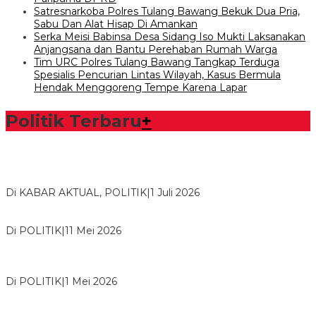
Satresnarkoba Polres Tulang Bawang Bekuk Dua Pria,
Sabu Dan Alat Hisap Di Amankan
Serka Meisi Babinsa Desa Sidang Iso Mukti Laksanakan
Anjangsana dan Bantu Perehaban Rumah Warga
Tim URC Polres Tulang Bawang Tangkap Terduga
Spesialis Pencurian Lintas Wilayah, Kasus Bermula
Hendak Menggoreng Tempe Karena Lapar
Politik Terbaru
+
Bawaslu Tegaskan Sikap Siap Bersinergi Dengan PWI Tulang
Bawang
Di KABAR AKTUAL, POLITIK
|
1 Juli 2026
Usai Musda, DPD Golkar Tulang Bawang Gelar Rapat Perdana
Di POLITIK
|
11 Mei 2026
M. Aris Pratama Hanan Resmi ‘Nakhodai’ DPD II Partai Golkar
Tulangb…
Di POLITIK
|
1 Mei 2026
Herman HN Lantik Budi Yohanda sebagai Ketua DPD Partai