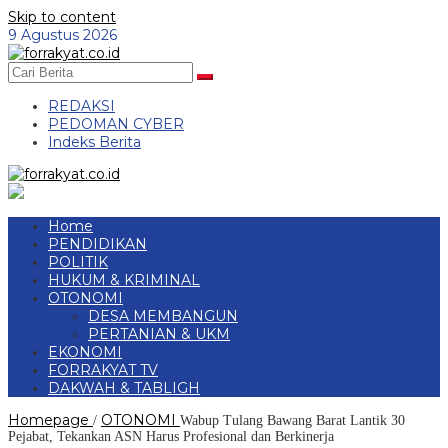
Skip to content
9 Agustus 2026
REDAKSI
PEDOMAN CYBER
Indeks Berita
Home
PENDIDIKAN
POLITIK
HUKUM & KRIMINAL
OTONOMI
DESA MEMBANGUN
PERTANIAN & UKM
EKONOMI
FORRAKYAT TV
DAKWAH & TABLIGH
Homepage
OTONOMI
/
Wabup Tulang Bawang Barat Lantik 30
Pejabat, Tekankan ASN Harus Profesional dan Berkinerja