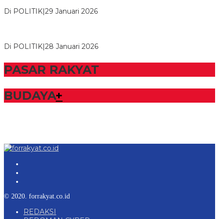
NasDem Mesuji Periode 202…
Di POLITIK
|
29 Januari 2026
Bupati Tubaba Hadiri Pelantikan Pengurus DPD dan DPC
Partai NasDem Kabupaten Tul…
Di POLITIK
|
28 Januari 2026
PASAR RAKYAT
BUDAYA
+
© 2020. forrakyat.co.id
REDAKSI