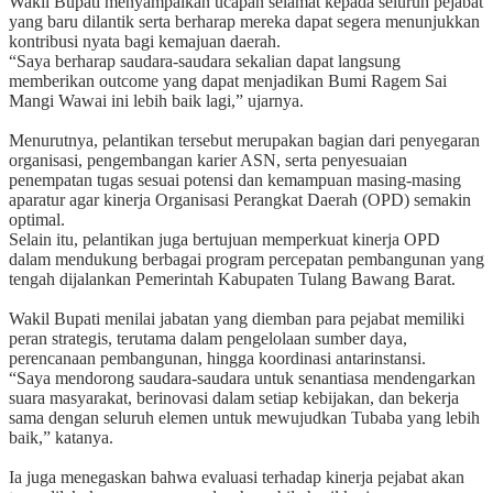
‎Wakil Bupati menyampaikan ucapan selamat kepada seluruh pejabat
yang baru dilantik serta berharap mereka dapat segera menunjukkan
kontribusi nyata bagi kemajuan daerah.
‎“Saya berharap saudara-saudara sekalian dapat langsung
memberikan outcome yang dapat menjadikan Bumi Ragem Sai
Mangi Wawai ini lebih baik lagi,” ujarnya.
‎Menurutnya, pelantikan tersebut merupakan bagian dari penyegaran
organisasi, pengembangan karier ASN, serta penyesuaian
penempatan tugas sesuai potensi dan kemampuan masing-masing
aparatur agar kinerja Organisasi Perangkat Daerah (OPD) semakin
optimal.
‎Selain itu, pelantikan juga bertujuan memperkuat kinerja OPD
dalam mendukung berbagai program percepatan pembangunan yang
tengah dijalankan Pemerintah Kabupaten Tulang Bawang Barat.
‎Wakil Bupati menilai jabatan yang diemban para pejabat memiliki
peran strategis, terutama dalam pengelolaan sumber daya,
perencanaan pembangunan, hingga koordinasi antarinstansi.
‎“Saya mendorong saudara-saudara untuk senantiasa mendengarkan
suara masyarakat, berinovasi dalam setiap kebijakan, dan bekerja
sama dengan seluruh elemen untuk mewujudkan Tubaba yang lebih
baik,” katanya.
‎Ia juga menegaskan bahwa evaluasi terhadap kinerja pejabat akan