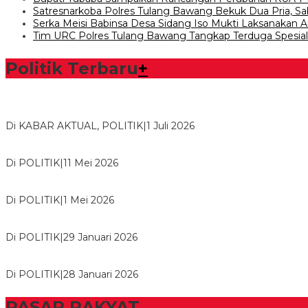
Satresnarkoba Polres Tulang Bawang Bekuk Dua Pria, S
Serka Meisi Babinsa Desa Sidang Iso Mukti Laksanaka
Tim URC Polres Tulang Bawang Tangkap Terduga Spesia
Politik Terbaru
+
Bawaslu Tegaskan Sikap Siap Bersinergi Dengan PWI Tulang
Di KABAR AKTUAL, POLITIK
|
1 Juli 2026
Usai Musda, DPD Golkar Tulang Bawang Gelar Rapat Perdana
Di POLITIK
|
11 Mei 2026
M. Aris Pratama Hanan Resmi ‘Nakhodai’ DPD II Partai Golkar
Di POLITIK
|
1 Mei 2026
Herman HN Lantik Budi Yohanda sebagai Ketua DPD Partai N
Di POLITIK
|
29 Januari 2026
Bupati Tubaba Hadiri Pelantikan Pengurus DPD dan DPC Par
Di POLITIK
|
28 Januari 2026
PASAR RAKYAT