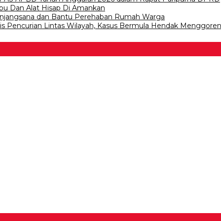
abu Dan Alat Hisap Di Amankan
n Anjangsana dan Bantu Perehaban Rumah Warga
lis Pencurian Lintas Wilayah, Kasus Bermula Hendak Menggore
 Bawang
 Tulangb…
asDem Mesuji Periode 202…
tai NasDem Kabupaten Tul…