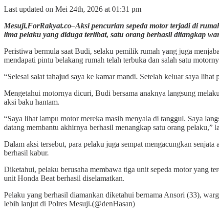
Last updated on Mei 24th, 2026 at 01:31 pm
Mesuji,ForRakyat.co–Aksi pencurian sepeda motor terjadi di rum
lima pelaku yang diduga terlibat, satu orang berhasil ditangkap 
Peristiwa bermula saat Budi, selaku pemilik rumah yang juga menjab
mendapati pintu belakang rumah telah terbuka dan salah satu motorny
“Selesai salat tahajud saya ke kamar mandi. Setelah keluar saya liha
Mengetahui motornya dicuri, Budi bersama anaknya langsung melakuk
aksi baku hantam.
“Saya lihat lampu motor mereka masih menyala di tanggul. Saya lang
datang membantu akhirnya berhasil menangkap satu orang pelaku,” la
Dalam aksi tersebut, para pelaku juga sempat mengacungkan senjata a
berhasil kabur.
Diketahui, pelaku berusaha membawa tiga unit sepeda motor yang t
unit Honda Beat berhasil diselamatkan.
Pelaku yang berhasil diamankan diketahui bernama Ansori (33), warg
lebih lanjut di Polres Mesuji.(@denHasan)