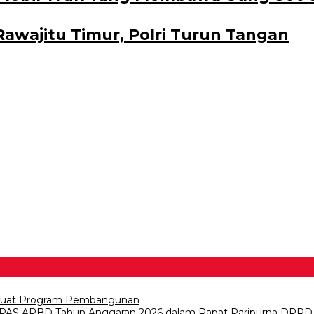
awajitu Timur, Polri Turun Tangan
erkuat Program Pembangunan
PAS APBD Tahun Anggaran 2026 dalam Rapat Paripurna DPRD