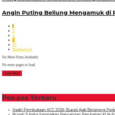
Angin Puting Beliung Mengamuk di R
1
2
3
…
27
Berikutnya
No More Posts Available.
No more pages to load.
View More
Pos-pos Terbaru
Hadiri Pembukaan ACC 2026, Bupati Ajak Bersinergi P
Bupati Tubaba Sampaikan Rancangan Perubahan KUA-P