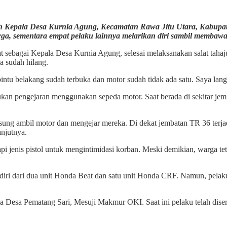
ah Kepala Desa Kurnia Agung, Kecamatan Rawa Jitu Utara, Kabupate
warga, sementara empat pelaku lainnya melarikan diri sambil memba
at sebagai Kepala Desa Kurnia Agung, selesai melaksanakan salat taha
a sudah hilang.
t pintu belakang sudah terbuka dan motor sudah tidak ada satu. Saya lan
an pengejaran menggunakan sepeda motor. Saat berada di sekitar jem
sung ambil motor dan mengejar mereka. Di dekat jembatan TR 36 terjad
njutnya.
pi jenis pistol untuk mengintimidasi korban. Meski demikian, warga t
erdiri dari dua unit Honda Beat dan satu unit Honda CRF. Namun, pe
a Desa Pematang Sari, Mesuji Makmur OKI. Saat ini pelaku telah dise