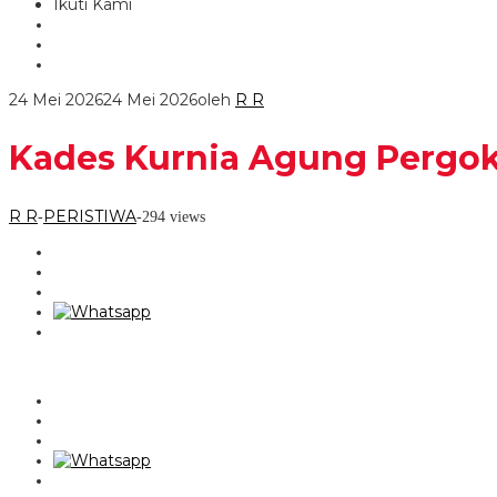
Ikuti Kami
24 Mei 2026
24 Mei 2026
oleh
R R
Kades Kurnia Agung Pergok
R R
PERISTIWA
-
-
294 views