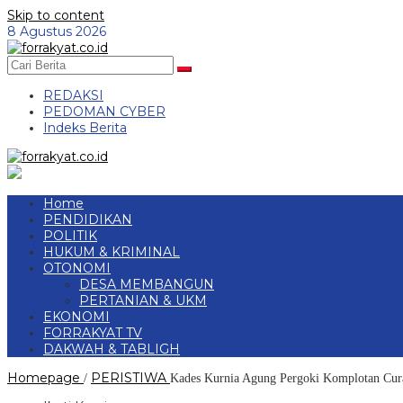
Skip to content
8 Agustus 2026
REDAKSI
PEDOMAN CYBER
Indeks Berita
Home
PENDIDIKAN
POLITIK
HUKUM & KRIMINAL
OTONOMI
DESA MEMBANGUN
PERTANIAN & UKM
EKONOMI
FORRAKYAT TV
DAKWAH & TABLIGH
Homepage
PERISTIWA
/
Kades Kurnia Agung Pergoki Komplotan Cur