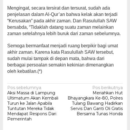
Mengingat, secara tersirat dan tersurat, sudah ada
penjelasan dalam Al-Qur’an bahwa kelak akan terjadi
“Kerusakan” pada akhir zaman. Dan Rasulullah SAW
bersabda, “Tidaklah datang suatu zaman melainkan
zaman setelahnya lebih buruk dari zaman sebelumnya.
Semoga bermanfaat menjadi ruang berpikir bagi umat
akhir zaman. Karena kata Rasulullah SAW tersebut,
sudah mulai tampak di depan mata, bahwa dari
berbagai persoalan semakin kekinian dimenangkan
oleh kebatilan.(*)
Navigasi
Pos sebelumnya
Pos berikutnya
Aksi Massa di Lampung
Meriahkan Hut
pos
Ultimatum Akan Kembali
Bhayangkara Ke-80, Polres
Turun ke Jalan Apabila
Tulang Bawang Hadirkan
Tuntutan Mereka Tidak
Servis Dan Ganti Oli Gratis
Mendapat Respons Dari
Bersama Tunas Honda
Pemerintah