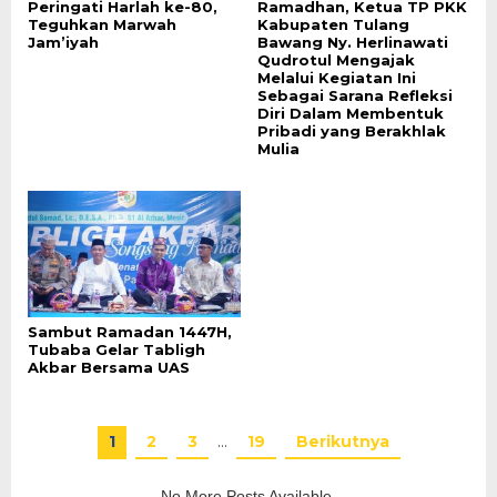
Peringati Harlah ke-80,
Ramadhan, Ketua TP PKK
Teguhkan Marwah
Kabupaten Tulang
Jam’iyah
Bawang Ny. Herlinawati
Qudrotul Mengajak
Melalui Kegiatan Ini
Sebagai Sarana Refleksi
Diri Dalam Membentuk
Pribadi yang Berakhlak
Mulia
Sambut Ramadan 1447H,
Tubaba Gelar Tabligh
Akbar Bersama UAS
1
2
3
…
19
Berikutnya
No More Posts Available.