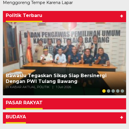
Menggoreng Tempe Karena Lapar
Politik Terbaru
+
Bawaslu Tegaskan Sikap Siap Bersinergi
Dengan PWI Tulang Bawang
Di KABAR AKTUAL, POLITIK
|
1 Juli 2026
PASAR RAKYAT
BUDAYA
+