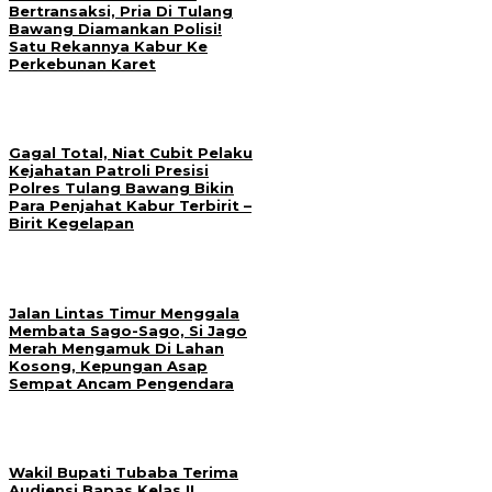
Bertransaksi, Pria Di Tulang
Bawang Diamankan Polisi!
Satu Rekannya Kabur Ke
Perkebunan Karet
Gagal Total, Niat Cubit Pelaku
Kejahatan Patroli Presisi
Polres Tulang Bawang Bikin
Para Penjahat Kabur Terbirit –
Birit Kegelapan
Jalan Lintas Timur Menggala
Membata Sago-Sago, Si Jago
Merah Mengamuk Di Lahan
Kosong, Kepungan Asap
Sempat Ancam Pengendara
Wakil Bupati Tubaba Terima
Audiensi Bapas Kelas II