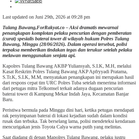
Last updated on Juni 29th, 2026 at 09:28 pm
Tulang Bawang,ForRakyat.co – Aksi dramatis mewarnai
penangkapan komplotan pelaku pencurian dengan pemberatan
(curat) spesialis baterai tower di wilayah hukum Polres Tulang
Bawang, Minggu (28/06/2026). Dalam operasi tersebut, polisi
terpaksa memberikan tindakan tegas dan terukur setelah pelaku
melawan menggunakan senjata api.
Kapolres Tulang Bawang AKBP Yuliansyah, S.I.K, M.H, melalui
Kasat Reskrim Polres Tulang Bawang AKP Apfryyadi Pratama,
S.Tr.K, S.I.K, M.M, menyatakan penangkapan ini merupakan hasil
dari respons cepat tim URC Polres Tuba setelah menerima informasi
dari petugas mitra Telkomsel terkait adanya dugaan pencurian
baterai tower di Kampung Mekar Indah Jaya, Kecamatan Banjar
Baru.
Peristiwa bermula pada Minggu dini hari, ketika petugas mendapati
rak penyimpanan baterai di lokasi kejadian sudah dalam kondisi
rusak dan terbuka. Tak berselang lama, polisi mendeteksi kendaraan
mencurigakan jenis Toyota Calya warna putih yang melintas.
Saat diadang di depan Mapolres Tulang Bawang, pelaku justru