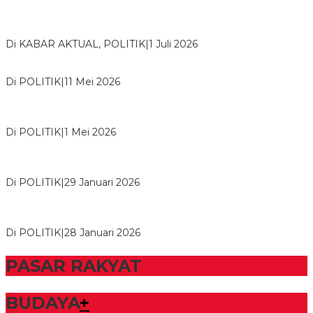
Bawaslu Tegaskan Sikap Siap Bersinergi Dengan PWI Tulang
Bawang
Di KABAR AKTUAL, POLITIK
|
1 Juli 2026
Usai Musda, DPD Golkar Tulang Bawang Gelar Rapat Perdana
Di POLITIK
|
11 Mei 2026
M. Aris Pratama Hanan Resmi ‘Nakhodai’ DPD II Partai Golkar
Tulangb…
Di POLITIK
|
1 Mei 2026
Herman HN Lantik Budi Yohanda sebagai Ketua DPD Partai
NasDem Mesuji Periode 202…
Di POLITIK
|
29 Januari 2026
Bupati Tubaba Hadiri Pelantikan Pengurus DPD dan DPC
Partai NasDem Kabupaten Tul…
Di POLITIK
|
28 Januari 2026
PASAR RAKYAT
BUDAYA
+