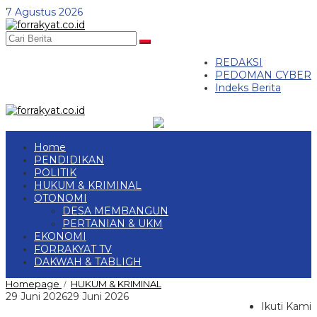
Skip
7 Agustus 2026
to
content
REDAKSI
PEDOMAN CYBER
Indeks Berita
Home
PENDIDIKAN
POLITIK
HUKUM & KRIMINAL
OTONOMI
DESA MEMBANGUN
PERTANIAN & UKM
EKONOMI
FORRAKYAT TV
DAKWAH & TABLIGH
Kejar-
Homepage
HUKUM & KRIMINAL
/
Kejaran
oleh
29 Juni 2026
29 Juni 2026
Sengit,
Ikuti Kami
R
Tim