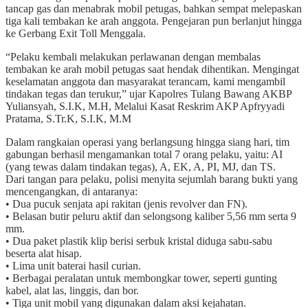
tancap gas dan menabrak mobil petugas, bahkan sempat melepaskan
tiga kali tembakan ke arah anggota. Pengejaran pun berlanjut hingga
ke Gerbang Exit Toll Menggala.
“Pelaku kembali melakukan perlawanan dengan membalas
tembakan ke arah mobil petugas saat hendak dihentikan. Mengingat
keselamatan anggota dan masyarakat terancam, kami mengambil
tindakan tegas dan terukur,” ujar Kapolres Tulang Bawang AKBP
Yuliansyah, S.I.K, M.H, Melalui Kasat Reskrim AKP Apfryyadi
Pratama, S.Tr.K, S.I.K, M.M
Dalam rangkaian operasi yang berlangsung hingga siang hari, tim
gabungan berhasil mengamankan total 7 orang pelaku, yaitu: AI
(yang tewas dalam tindakan tegas), A, EK, A, PI, MJ, dan TS.
Dari tangan para pelaku, polisi menyita sejumlah barang bukti yang
mencengangkan, di antaranya:
• Dua pucuk senjata api rakitan (jenis revolver dan FN).
• Belasan butir peluru aktif dan selongsong kaliber 5,56 mm serta 9
mm.
• Dua paket plastik klip berisi serbuk kristal diduga sabu-sabu
beserta alat hisap.
• Lima unit baterai hasil curian.
• Berbagai peralatan untuk membongkar tower, seperti gunting
kabel, alat las, linggis, dan bor.
• Tiga unit mobil yang digunakan dalam aksi kejahatan.