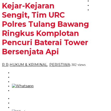
R
Kejar-Kejaran
URC
Polres
Tulang
Sengit, Tim URC
Bawang
Ringkus
Polres Tulang Bawang
Komplotan
Pencuri
Ringkus Komplotan
Baterai
Tower
Bersenjata
Pencuri Baterai Tower
Api
Bersenjata Api
R R
HUKUM & KRIMINAL
PERISTIWA
-
,
-
302 views