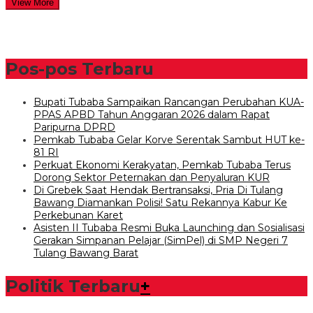
View More
Pos-pos Terbaru
Bupati Tubaba Sampaikan Rancangan Perubahan KUA-
PPAS APBD Tahun Anggaran 2026 dalam Rapat
Paripurna DPRD
Pemkab Tubaba Gelar Korve Serentak Sambut HUT ke-
81 RI
Perkuat Ekonomi Kerakyatan, Pemkab Tubaba Terus
Dorong Sektor Peternakan dan Penyaluran KUR
Di Grebek Saat Hendak Bertransaksi, Pria Di Tulang
Bawang Diamankan Polisi! Satu Rekannya Kabur Ke
Perkebunan Karet
Asisten II Tubaba Resmi Buka Launching dan Sosialisasi
Gerakan Simpanan Pelajar (SimPel) di SMP Negeri 7
Tulang Bawang Barat
Politik Terbaru
+