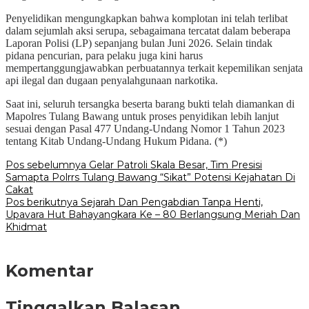
Penyelidikan mengungkapkan bahwa komplotan ini telah terlibat
dalam sejumlah aksi serupa, sebagaimana tercatat dalam beberapa
Laporan Polisi (LP) sepanjang bulan Juni 2026. Selain tindak
pidana pencurian, para pelaku juga kini harus
mempertanggungjawabkan perbuatannya terkait kepemilikan senjata
api ilegal dan dugaan penyalahgunaan narkotika.
Saat ini, seluruh tersangka beserta barang bukti telah diamankan di
Mapolres Tulang Bawang untuk proses penyidikan lebih lanjut
sesuai dengan Pasal 477 Undang-Undang Nomor 1 Tahun 2023
tentang Kitab Undang-Undang Hukum Pidana. (*)
Navigasi
Pos sebelumnya
Gelar Patroli Skala Besar, Tim Presisi
Samapta Polrrs Tulang Bawang “Sikat” Potensi Kejahatan Di
pos
Cakat
Pos berikutnya
Sejarah Dan Pengabdian Tanpa Henti,
Upavara Hut Bahayangkara Ke – 80 Berlangsung Meriah Dan
Khidmat
Komentar
Tinggalkan Balasan