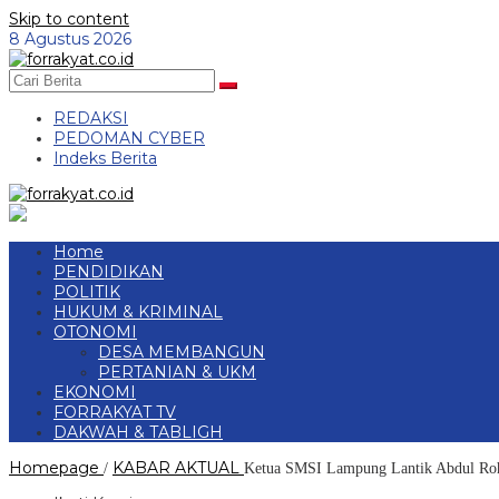
Skip to content
8 Agustus 2026
REDAKSI
PEDOMAN CYBER
Indeks Berita
Home
PENDIDIKAN
POLITIK
HUKUM & KRIMINAL
OTONOMI
DESA MEMBANGUN
PERTANIAN & UKM
EKONOMI
FORRAKYAT TV
DAKWAH & TABLIGH
Homepage
KABAR AKTUAL
/
Ketua SMSI Lampung Lantik Abdul Ro