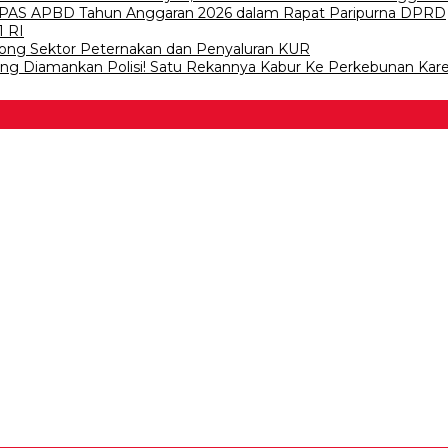
PAS APBD Tahun Anggaran 2026 dalam Rapat Paripurna DPRD
1 RI
ong Sektor Peternakan dan Penyaluran KUR
wang Diamankan Polisi! Satu Rekannya Kabur Ke Perkebunan Kar
 Bawang
 Tulangb…
asDem Mesuji Periode 202…
tai NasDem Kabupaten Tul…