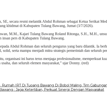
SE, secara resmi melantik Abdul Rohman sebagai Ketua Serikat Medi
sung khidmat di Kabupaten Tulang Bawang, Jumat (3/7/2026).
 Ikhwan, M.M., Kajari Tulang Bawang Roland Ritonga, S.H., M.H., un
n insan pers di Kabupaten Tulang Bawang.
pada Abdul Rohman dan seluruh pengurus yang baru dilantik. Ia b
l, solid, serta mampu menjadi mitra strategis pemerintah dan seluru
 organisasi ini harus terus menjaga profesionalisme, memperkuat kualit
usaha, dan seluruh elemen masyarakat,” ujar Donny. (red)
bat, Rumah IRT Di Tuoang Bawang Di Bobol Maling, Tim Gabun
 Bawang : Jaga Ketertiban, Perkuat Sinergi Dengan Masyarakat