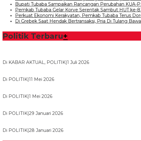
Bupati Tubaba Sampaikan Rancangan Perubahan KUA-P
Pemkab Tubaba Gelar Korve Serentak Sambut HUT ke-8
Perkuat Ekonomi Kerakyatan, Pemkab Tubaba Terus Dor
Di Grebek Saat Hendak Bertransaksi, Pria Di Tulang Ba
Politik Terbaru
+
Bawaslu Tegaskan Sikap Siap Bersinergi Dengan PWI Tulang
Di KABAR AKTUAL, POLITIK
|
1 Juli 2026
Usai Musda, DPD Golkar Tulang Bawang Gelar Rapat Perdana
Di POLITIK
|
11 Mei 2026
M. Aris Pratama Hanan Resmi ‘Nakhodai’ DPD II Partai Golkar
Di POLITIK
|
1 Mei 2026
Herman HN Lantik Budi Yohanda sebagai Ketua DPD Partai N
Di POLITIK
|
29 Januari 2026
Bupati Tubaba Hadiri Pelantikan Pengurus DPD dan DPC Par
Di POLITIK
|
28 Januari 2026