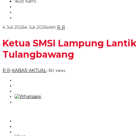
Ikuti Kami
4 Juli 2026
4 Juli 2026
oleh
R R
Ketua SMSI Lampung Lanti
Tulangbawang
R R
KABAR AKTUAL
-
-
301 views