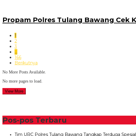
Propam Polres Tulang Bawang Cek Ke
1
2
3
…
166
Berikutnya
No More Posts Available.
No more pages to load.
View More
Pos-pos Terbaru
Tim URC Polres Tulang Bawang Tangkap Terduga Spesia