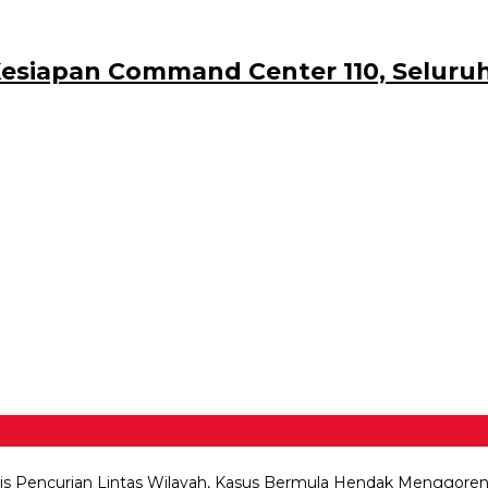
siapan Command Center 110, Seluruh P
lis Pencurian Lintas Wilayah, Kasus Bermula Hendak Menggore