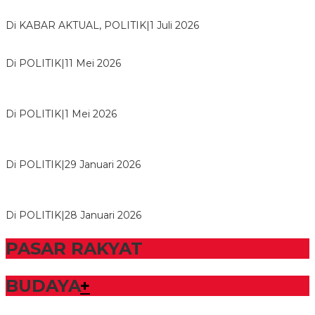
Bawaslu Tegaskan Sikap Siap Bersinergi Dengan PWI Tulang
Bawang
Di KABAR AKTUAL, POLITIK
|
1 Juli 2026
Usai Musda, DPD Golkar Tulang Bawang Gelar Rapat Perdana
Di POLITIK
|
11 Mei 2026
M. Aris Pratama Hanan Resmi ‘Nakhodai’ DPD II Partai Golkar
Tulangb…
Di POLITIK
|
1 Mei 2026
Herman HN Lantik Budi Yohanda sebagai Ketua DPD Partai
NasDem Mesuji Periode 202…
Di POLITIK
|
29 Januari 2026
Bupati Tubaba Hadiri Pelantikan Pengurus DPD dan DPC
Partai NasDem Kabupaten Tul…
Di POLITIK
|
28 Januari 2026
PASAR RAKYAT
BUDAYA
+