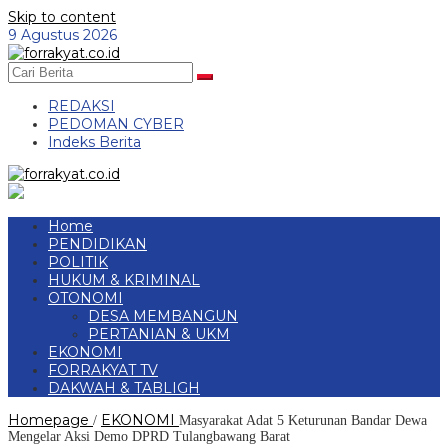
Skip to content
9 Agustus 2026
REDAKSI
PEDOMAN CYBER
Indeks Berita
Home
PENDIDIKAN
POLITIK
HUKUM & KRIMINAL
OTONOMI
DESA MEMBANGUN
PERTANIAN & UKM
EKONOMI
FORRAKYAT TV
DAKWAH & TABLIGH
Homepage
EKONOMI
/
Masyarakat Adat 5 Keturunan Bandar Dewa
Mengelar Aksi Demo DPRD Tulangbawang Barat