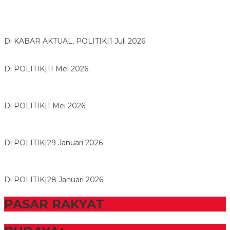
Bawaslu Tegaskan Sikap Siap Bersinergi Dengan PWI Tulang
Bawang
Di KABAR AKTUAL, POLITIK
|
1 Juli 2026
Usai Musda, DPD Golkar Tulang Bawang Gelar Rapat Perdana
Di POLITIK
|
11 Mei 2026
M. Aris Pratama Hanan Resmi ‘Nakhodai’ DPD II Partai Golkar
Tulangb…
Di POLITIK
|
1 Mei 2026
Herman HN Lantik Budi Yohanda sebagai Ketua DPD Partai
NasDem Mesuji Periode 202…
Di POLITIK
|
29 Januari 2026
Bupati Tubaba Hadiri Pelantikan Pengurus DPD dan DPC
Partai NasDem Kabupaten Tul…
Di POLITIK
|
28 Januari 2026
PASAR RAKYAT