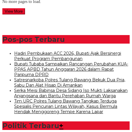
No more pages to load.
View More
Pos-pos Terbaru
Hadiri Pembukaan ACC 2026, Bupati Ajak Bersinergi
Perkuat Program Pembangunan
Bupati Tubaba Sampaikan Rancangan Perubahan KUA-
PPAS APBD Tahun Anggaran 2026 dalam Rapat
Paripurna DPRD
Satresnarkoba Polres Tulang Bawang Bekuk Dua Pria,
Sabu Dan Alat Hisap Di Amankan
Serka Meisi Babinsa Desa Sidang Iso Mukti Laksanakan
Anjangsana dan Bantu Perehaban Rumah Warga
Tim URC Polres Tulang Bawang Tangkap Terduga
Spesialis Pencurian Lintas Wilayah, Kasus Bermula
Hendak Menggoreng Tempe Karena Lapar
Politik Terbaru
+