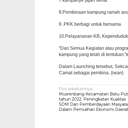
7.kampanye jajan sehat
8.Pembinaan kampung ramah ana
9 .PKK berbagi untuk bersama
10.Pelayananan KB, Kependudukan
“Dan Semua Kegiatan atau progra
kampung yang telah di tentukan,”
Dalam Launching tersebut, Sekcam
Camat sebagai pembina. (iwan)
Navigasi
Pos sebelumnya
Musrenbang Kecamatan Batu Put
pos
tahun 2022. Peningkatan Kualitas
SDM Dan Pemberdayaan Masyara
Dalam Pemulihan Ekonomi Daera