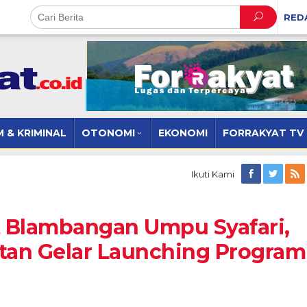
RED
 & KRIMINAL
OTONOMI
EKONOMI
FORRAKYAT TV
Ikuti Kami
t Blambangan Umpu Syafari,
an Gelar Launching Program