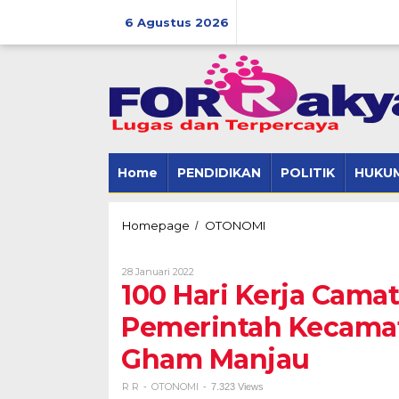
Skip
to
6 Agustus 2026
content
Home
PENDIDIKAN
POLITIK
HUKUM
100
Homepage
OTONOMI
/
Hari
Kerja
Oleh
28 Januari 2022
Camat
R
100 Hari Kerja Cama
Blambangan
R
Umpu
Pemerintah Kecamat
Syafari,
Pemerintah
Gham Manjau
Kecamatan
Gelar
Launching
R R
OTONOMI
-
-
7.323 Views