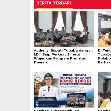
BERITA TERBARU
Audiensi Bupati Tubaba dengan
Di Ten
LDII, Siap Perkuat Sinergi
Tubaba
Wujudkan Program Prioritas
Kolabo
Daerah
Berhasi
Pemkab Tubaba Dukung
Pemkab