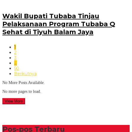
Wakil Bupati Tubaba Tinjau
Pelaksanaan Program Tubaba Q
Sehat di Tiyuh Balam Jaya
1
2
3
…
50
Berikutnya
No More Posts Available.
No more pages to load.
View More
Pos-pos Terbaru