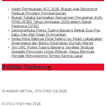
Hadiri Pembukaan ACC 2026, Bupati Ajak Bersinergi
Perkuat Program Pembangunan
Bupati Tubaba Sampaikan Rancangan Perubahan KUA-
PPAS APBD Tahun Anggaran 2026 dalam Rapat
Paripurna DPRD
Satresnarkoba Polres Tulang Bawang Bekuk Dua Pria,
Sabu Dan Alat Hisap Di Amankan
Serka Meisi Babinsa Desa Sidang Iso Mukti Laksanakan
Anjangsana dan Bantu Perehaban Rumah Warga
Tim URC Polres Tulang Bawang Tangkap Terduga
Spesialis Pencurian Lintas Wilayah, Kasus Bermula
Hendak Menggoreng Tempe Karena Lapar
Politik Terbaru
+
Bawaslu Tegaskan Sikap Siap Bersinergi Dengan PWI Tulang
Bawang
Di KABAR AKTUAL, POLITIK
|
1 Juli 2026
Usai Musda, DPD Golkar Tulang Bawang Gelar Rapat Perdana
Di POLITIK
|
11 Mei 2026