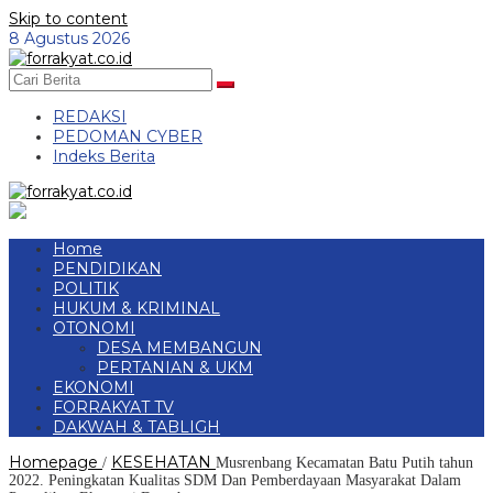
Skip to content
8 Agustus 2026
REDAKSI
PEDOMAN CYBER
Indeks Berita
Home
PENDIDIKAN
POLITIK
HUKUM & KRIMINAL
OTONOMI
DESA MEMBANGUN
PERTANIAN & UKM
EKONOMI
FORRAKYAT TV
DAKWAH & TABLIGH
Homepage
KESEHATAN
/
Musrenbang Kecamatan Batu Putih tahun
2022. Peningkatan Kualitas SDM Dan Pemberdayaan Masyarakat Dalam