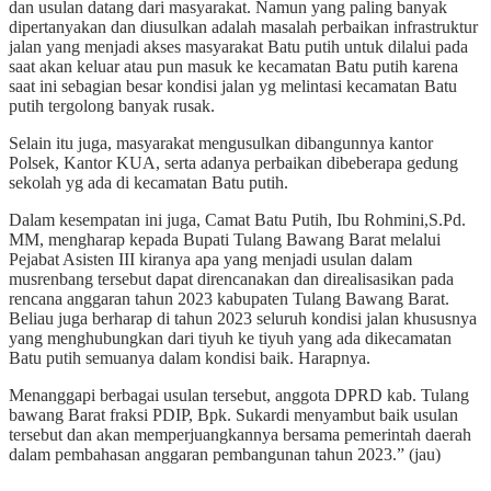
dan usulan datang dari masyarakat. Namun yang paling banyak
dipertanyakan dan diusulkan adalah masalah perbaikan infrastruktur
jalan yang menjadi akses masyarakat Batu putih untuk dilalui pada
saat akan keluar atau pun masuk ke kecamatan Batu putih karena
saat ini sebagian besar kondisi jalan yg melintasi kecamatan Batu
putih tergolong banyak rusak.
Selain itu juga, masyarakat mengusulkan dibangunnya kantor
Polsek, Kantor KUA, serta adanya perbaikan dibeberapa gedung
sekolah yg ada di kecamatan Batu putih.
Dalam kesempatan ini juga, Camat Batu Putih, Ibu Rohmini,S.Pd.
MM, mengharap kepada Bupati Tulang Bawang Barat melalui
Pejabat Asisten III kiranya apa yang menjadi usulan dalam
musrenbang tersebut dapat direncanakan dan direalisasikan pada
rencana anggaran tahun 2023 kabupaten Tulang Bawang Barat.
Beliau juga berharap di tahun 2023 seluruh kondisi jalan khususnya
yang menghubungkan dari tiyuh ke tiyuh yang ada dikecamatan
Batu putih semuanya dalam kondisi baik. Harapnya.
Menanggapi berbagai usulan tersebut, anggota DPRD kab. Tulang
bawang Barat fraksi PDIP, Bpk. Sukardi menyambut baik usulan
tersebut dan akan memperjuangkannya bersama pemerintah daerah
dalam pembahasan anggaran pembangunan tahun 2023.” (jau)