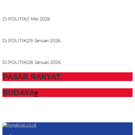
M. Aris Pratama Hanan Resmi ‘Nakhodai’ DPD II Partai Golkar
Tulangb…
Di POLITIK
|
1 Mei 2026
Herman HN Lantik Budi Yohanda sebagai Ketua DPD Partai
NasDem Mesuji Periode 202…
Di POLITIK
|
29 Januari 2026
Bupati Tubaba Hadiri Pelantikan Pengurus DPD dan DPC
Partai NasDem Kabupaten Tul…
Di POLITIK
|
28 Januari 2026
PASAR RAKYAT
BUDAYA
+