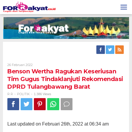
Skip
to
content
Oleh
26 Februari 2022
R
Benson Wertha Ragukan Keseriusan
R
Tim Gugus Tindaklanjuti Rekomendasi
DPRD Tulangbawang Barat
R R
POLITIK
-
-
1.386 Views
Last updated on Februari 26th, 2022 at 06:34 am