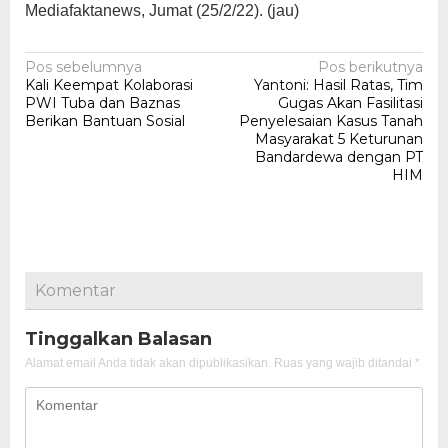
Mediafaktanews, Jumat (25/2/22). (jau)
Navigasi
Pos sebelumnya
Pos berikutnya
Kali Keempat Kolaborasi
Yantoni: Hasil Ratas, Tim
pos
PWI Tuba dan Baznas
Gugas Akan Fasilitasi
Berikan Bantuan Sosial
Penyelesaian Kasus Tanah
Masyarakat 5 Keturunan
Bandardewa dengan PT
HIM
Komentar
Tinggalkan Balasan
Alamat email Anda tidak akan dipublikasikan.
Ruas yang wajib ditandai
*