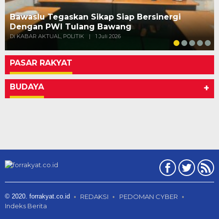
Bawaslu Tegaskan Sikap Siap Bersinergi
Dengan PWI Tulang Bawang
Di KABAR AKTUAL, POLITIK
|
1 Juli 2026
PASAR RAKYAT
BUDAYA
+
© 2020. forrakyat.co.id
REDAKSI
PEDOMAN CYBER
Indeks Berita