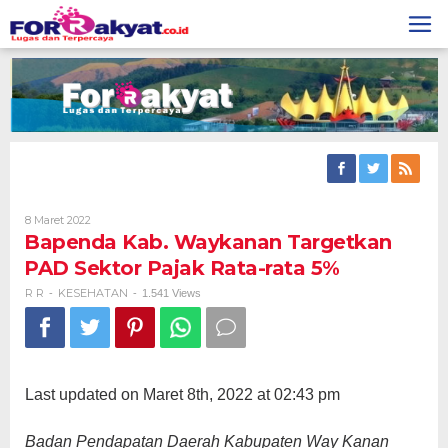
Skip
to
content
Oleh
8 Maret 2022
R
Bapenda Kab. Waykanan Targetkan
R
PAD Sektor Pajak Rata-rata 5%
R R
KESEHATAN
-
-
1.541 Views
Last updated on Maret 8th, 2022 at 02:43 pm
Badan Pendapatan Daerah Kabupaten Way Kanan