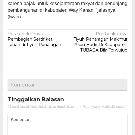
karena pajak untuk kesejahteraan rakyat dan penunjang
pembangunan di kabupaten Way Kanan, ”jelasnya
(Iwan)
Navigasi
Pos sebelumnya
Pos berikutnya
Pembagian Sertifikat
Tiyuh Panaragan Makmur
pos
Tanah di Tiyuh Panaragan
Akan Hadir Di Kabupaten
TUBABA Bila Terwujud
Komentar
Tinggalkan Balasan
Alamat email Anda tidak akan dipublikasikan.
Ruas yang wajib ditandai
*