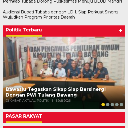
Pemkab Tubaba Dorong Puskesmas Menuju BLUD Mandiri
Audiensi Bupati Tubaba dengan LDII, Siap Perkuat Sinergi
Wujudkan Program Prioritas Daerah
Politik Terbaru
+
Bawaslu Tegaskan Sikap Siap Bersinergi
Dengan PWI Tulang Bawang
Di KABAR AKTUAL, POLITIK
|
1 Juli 2026
PASAR RAKYAT