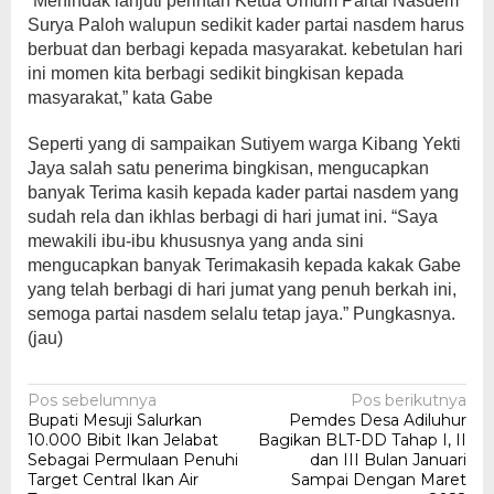
“Menindak lanjuti perintah Ketua Umum Partai Nasdem
Surya Paloh walupun sedikit kader partai nasdem harus
berbuat dan berbagi kepada masyarakat. kebetulan hari
ini momen kita berbagi sedikit bingkisan kepada
masyarakat,” kata Gabe
Seperti yang di sampaikan Sutiyem warga Kibang Yekti
Jaya salah satu penerima bingkisan, mengucapkan
banyak Terima kasih kepada kader partai nasdem yang
sudah rela dan ikhlas berbagi di hari jumat ini. “Saya
mewakili ibu-ibu khususnya yang anda sini
mengucapkan banyak Terimakasih kepada kakak Gabe
yang telah berbagi di hari jumat yang penuh berkah ini,
semoga partai nasdem selalu tetap jaya.” Pungkasnya.
(jau)
Navigasi
Pos sebelumnya
Pos berikutnya
Bupati Mesuji Salurkan
Pemdes Desa Adiluhur
pos
10.000 Bibit Ikan Jelabat
Bagikan BLT-DD Tahap I, II
Sebagai Permulaan Penuhi
dan III Bulan Januari
Target Central Ikan Air
Sampai Dengan Maret