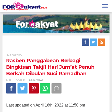
Skip
to
content
Oleh
16 April 2022
R
Rasben Panggabean Berbagi
R
Bingkisan Takjil Hari Jum’at Penuh
Berkah Dibulan Suci Ramadhan
R R
POLITIK
-
-
1.823 Views
Last updated on April 16th, 2022 at 11:50 pm