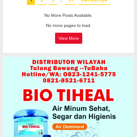
1
2
3
…
51
Berikutnya
No More Posts Available.
No more pages to load.
View More