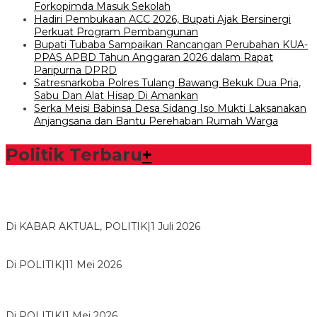
Forkopimda Masuk Sekolah
Hadiri Pembukaan ACC 2026, Bupati Ajak Bersinergi
Perkuat Program Pembangunan
Bupati Tubaba Sampaikan Rancangan Perubahan KUA-
PPAS APBD Tahun Anggaran 2026 dalam Rapat
Paripurna DPRD
Satresnarkoba Polres Tulang Bawang Bekuk Dua Pria,
Sabu Dan Alat Hisap Di Amankan
Serka Meisi Babinsa Desa Sidang Iso Mukti Laksanakan
Anjangsana dan Bantu Perehaban Rumah Warga
Politik Terbaru
+
Bawaslu Tegaskan Sikap Siap Bersinergi Dengan PWI Tulang
Bawang
Di KABAR AKTUAL, POLITIK
|
1 Juli 2026
Usai Musda, DPD Golkar Tulang Bawang Gelar Rapat Perdana
Di POLITIK
|
11 Mei 2026
M. Aris Pratama Hanan Resmi ‘Nakhodai’ DPD II Partai Golkar
Tulangb…
Di POLITIK
|
1 Mei 2026