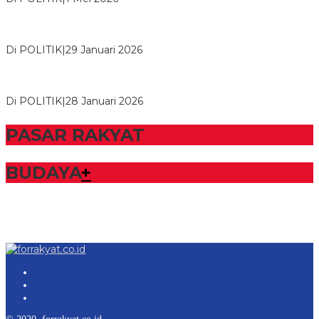
Herman HN Lantik Budi Yohanda sebagai Ketua DPD Partai
NasDem Mesuji Periode 202…
Di POLITIK
|
29 Januari 2026
Bupati Tubaba Hadiri Pelantikan Pengurus DPD dan DPC
Partai NasDem Kabupaten Tul…
Di POLITIK
|
28 Januari 2026
PASAR RAKYAT
BUDAYA
+