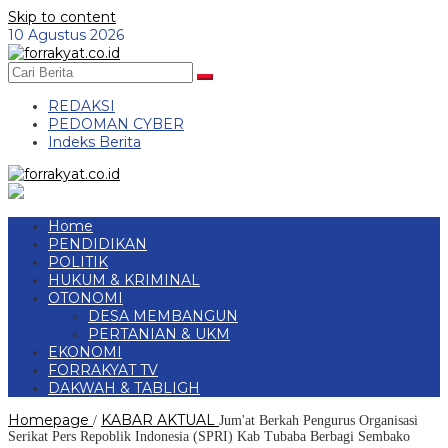
Skip to content
10 Agustus 2026
REDAKSI
PEDOMAN CYBER
Indeks Berita
Home
PENDIDIKAN
POLITIK
HUKUM & KRIMINAL
OTONOMI
DESA MEMBANGUN
PERTANIAN & UKM
EKONOMI
FORRAKYAT TV
DAKWAH & TABLIGH
Homepage
KABAR AKTUAL
/
Jum'at Berkah Pengurus Organisasi
Serikat Pers Repoblik Indonesia (SPRI) Kab Tubaba Berbagi Sembako