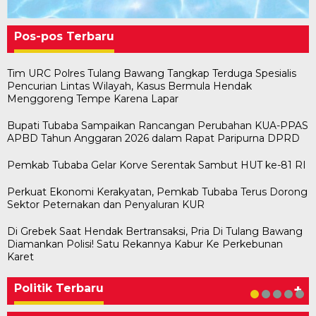
Pos-pos Terbaru
Tim URC Polres Tulang Bawang Tangkap Terduga Spesialis
Pencurian Lintas Wilayah, Kasus Bermula Hendak
Menggoreng Tempe Karena Lapar
Bupati Tubaba Sampaikan Rancangan Perubahan KUA-PPAS
APBD Tahun Anggaran 2026 dalam Rapat Paripurna DPRD
Pemkab Tubaba Gelar Korve Serentak Sambut HUT ke-81 RI
Perkuat Ekonomi Kerakyatan, Pemkab Tubaba Terus Dorong
Sektor Peternakan dan Penyaluran KUR
Di Grebek Saat Hendak Bertransaksi, Pria Di Tulang Bawang
Diamankan Polisi! Satu Rekannya Kabur Ke Perkebunan
Bawaslu Tegaskan Sikap Siap Bersinergi
Usai Musda, DPD Golkar Tulang Bawang Gelar
M. Aris Pratama Hanan Resmi ‘Nakhodai’ DPD II
Herman HN Lantik Budi Yohanda sebagai
Bupati Tubaba Hadiri Pelantikan Pengurus DPD
Karet
Dengan PWI Tulang Bawang
Rapat Perdana
Partai Golkar Tulangb…
Ketua DPD Partai NasDem Mesuji Periode 202…
dan DPC Partai NasDem Kabupaten Tul…
Di KABAR AKTUAL, POLITIK
Di POLITIK
Di POLITIK
Di POLITIK
Di POLITIK
|
|
|
|
11 Mei 2026
1 Mei 2026
29 Januari 2026
28 Januari 2026
|
1 Juli 2026
Politik Terbaru
+