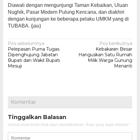
Diawali dengan mengunjungi Taman Kebaikan, Uluan
Nughik, Pasar Modern Pulung Kencana, dan diakhiri
dengan kunjungan ke beberapa pelaku UMKM yang di
TUBABA. (jau)
Navigasi
Pos sebelumnya
Pos berikutnya
Pelepasan Purna Tugas
Kebakaran Besar
pos
Dipenghujung Jabatan
Hanguskan Satu Rumah
Bupati dan Wakil Bupati
Milik Warga Gunung
Mesuji
Menanti
Komentar
Tinggalkan Balasan
Alamat email Anda tidak akan dipublikasikan.
Ruas yang wajib ditandai
*