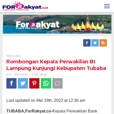
Skip
to
content
Oleh
19 Mei 2022
R
Rombongan Kepala Perwakilan BI
R
Lampung Kunjungi Kebupaten Tubaba
R R
EKONOMI
-
-
1.591 Views
Last updated on Mei 19th, 2022 at 12:36 am
TUBABA,ForRakyat.co-
Kepala Perwakilan Bank